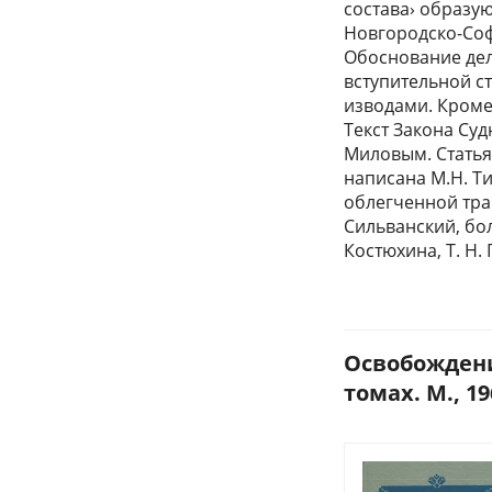
состава› образу
Новгородско-Соф
Обоснование дел
вступительной с
изводами. Кроме
Текст Закона Суд
Миловым. Статья
написана М.Н. Т
облегченной тран
Сильванский, бол
Костюхина, Т. Н.
Освобождени
томах. М., 19