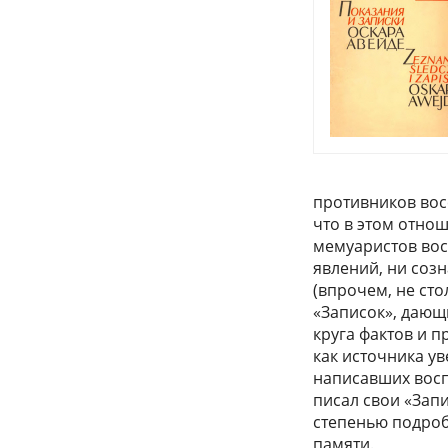
противников вос
что в этом отно
мемуаристов восс
явлений, ни соз
(впрочем, не ст
«Записок», дающ
круга фактов и 
как источника ув
написавших вос
писал свои «Запи
степенью подроб
памяти.