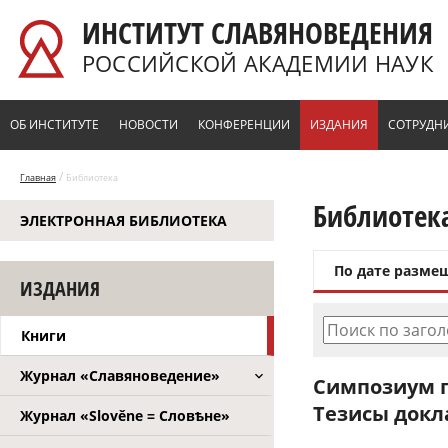
Перейти к основному содержанию
ИНСТИТУТ СЛАВЯНОВЕДЕНИЯ
РОССИЙСКОЙ АКАДЕМИИ НАУК
ОБ ИНСТИТУТЕ
НОВОСТИ
КОНФЕРЕНЦИИ
ИЗДАНИЯ
СОТРУДН
/
Главная
Библиотека
Библиотек
ЭЛЕКТРОННАЯ БИБЛИОТЕКА
По дате разме
ИЗДАНИЯ
Поиск по заго
Книги
Журнал «Славяноведение»
Симпозиум п
Тезисы докла
Журнал «Slověne = Словѣне»