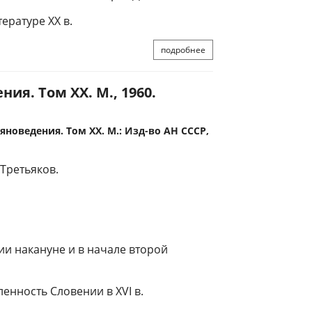
ературе XX в.
подробнее
ия. Том XX. М., 1960.
новедения. Том XX. М.: Изд-во АН СССР,
 Третьяков.
и накануне и в начале второй
нность Словении в XVI в.