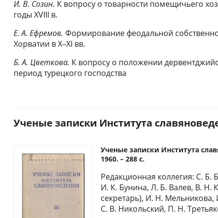
И. В. Созин.
К вопросу о товарности помещичьего хоз
годы XVIII в.
Е. А. Ефремов.
Формирование феодальной собственнос
Хорватии в X–XI вв.
Б. А. Цветкова.
К вопросу о положении дервентджийск
период турецкого господства
Ученые записки Института славяноведени
Ученые записки Института славя
1960. – 288 с.
Редакционная коллегия: С. Б.
И. К. Бунина, Л. Б. Валев, В. 
секретарь), И. Н. Мельникова, 
С. В. Никольский, П. Н. Третья