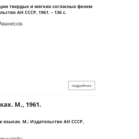
ции твердых и мягких согласных фонем
ьство АН СССР, 1961. – 136 с.
 Аванесов.
подробнее
ах. М., 1961.
х языках. М.: Издательство АН СССР,
Бернштейн.