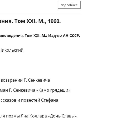
подробнее
я. Том XXI. М., 1960.
новедения. Том XXI. М.: Изд-во АН СССР,
 Никольский.
воззрении Г. Сенкевича
ман Г. Сенкевича «Камо грядеши»
ссказов и повестей Стефана
иля поэмы Яна Коллара «Дочь Славы»