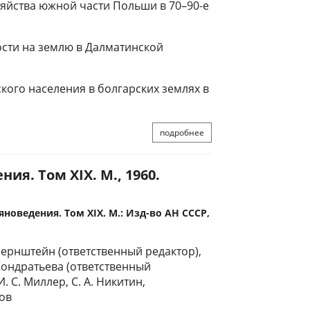
яйства южной части Польши в 70–90-е
ти на землю в Далматинской
ого населения в болгарских землях в
подробнее
я. Том XIX. М., 1960.
новедения. Том XIX. М.: Изд-во АН СССР,
 Бернштейн (ответственный редактор),
Н. Кондратьева (ответственный
И. С. Миллер, С. А. Никитин,
ков