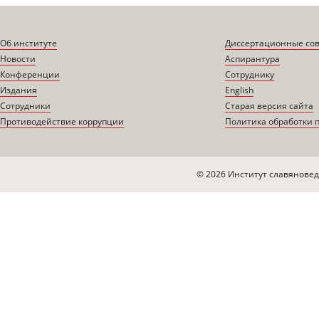
Об институте
Диссертационные со
Новости
Аспирантура
Конференции
Сотруднику
Издания
English
Сотрудники
Старая версия сайта
Противодействие коррупции
Политика обработки 
© 2026 Институт славяновед