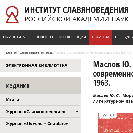
Перейти к основному содержанию
ИНСТИТУТ СЛАВЯНОВЕДЕНИЯ
РОССИЙСКОЙ АКАДЕМИИ НАУК
ОБ ИНСТИТУТЕ
НОВОСТИ
КОНФЕРЕНЦИИ
ИЗДАНИЯ
СОТРУДН
/
/
Главная
Электронная библиотека
Маслов Ю. С. Морфология глагольного вида в современном 
Маслов Ю. 
ЭЛЕКТРОННАЯ БИБЛИОТЕКА
современно
1963.
ИЗДАНИЯ
Маслов Ю. С.
Морф
Книги
литературном язык
Журнал «Славяноведение»
Журнал «Slověne = Словѣне»