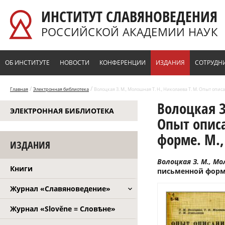
Перейти к основному содержанию
ИНСТИТУТ СЛАВЯНОВЕДЕНИЯ
РОССИЙСКОЙ АКАДЕМИИ НАУК
ОБ ИНСТИТУТЕ
НОВОСТИ
КОНФЕРЕНЦИИ
ИЗДАНИЯ
СОТРУДН
/
/
Главная
Электронная библиотека
Волоцкая З. М., Молошная Т. Н., Николаева Т. М. Опыт опис
Волоцкая З
ЭЛЕКТРОННАЯ БИБЛИОТЕКА
Опыт описа
форме. М.,
ИЗДАНИЯ
Волоцкая З. М., Мо
Книги
письменной форме. 
Журнал «Славяноведение»
Журнал «Slověne = Словѣне»