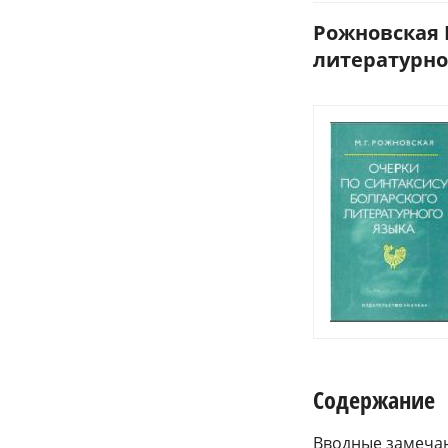
Рожновская М
литературног
Содержание
Вводные замеча