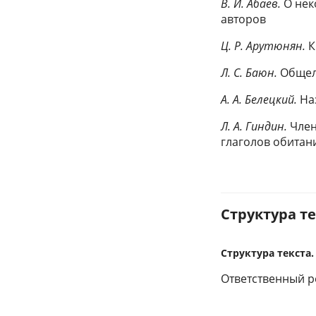
В. И. Абаев.
О нек
авторов
Ц. Р. Арутюнян.
К
Л. С. Баюн.
Общелу
А. А. Белецкий.
На
Л. А. Гиндин.
Член
глаголов обитани
Структура тек
Структура текста.
Ответственный ре