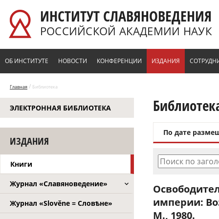
Перейти к основному содержанию
ИНСТИТУТ СЛАВЯНОВЕДЕНИЯ
РОССИЙСКОЙ АКАДЕМИИ НАУК
ОБ ИНСТИТУТЕ
НОВОСТИ
КОНФЕРЕНЦИИ
ИЗДАНИЯ
СОТРУДН
/
Главная
Библиотека
Библиотек
ЭЛЕКТРОННАЯ БИБЛИОТЕКА
По дате разме
ИЗДАНИЯ
Поиск по заго
Книги
Журнал «Славяноведение»
Освободите
империи: Воз
Журнал «Slověne = Словѣне»
М., 1980.