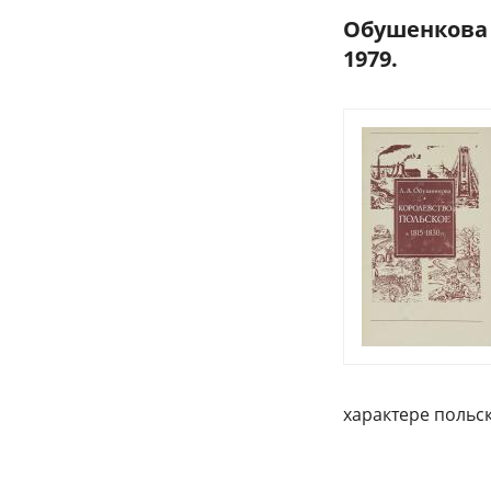
Обушенкова Л
1979.
характере польс