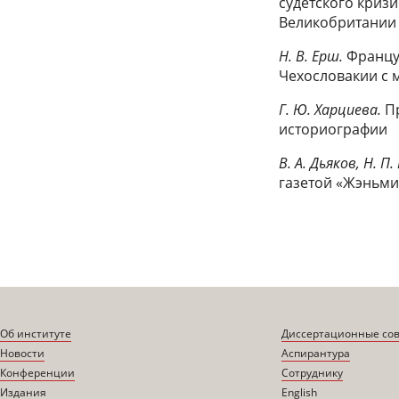
судетского криз
Великобритани
Н. В. Ерш.
Францу
Чехословакии с 
Г. Ю. Харциева.
П
историографии
В. А. Дьяков, Н. 
газетой «Жэньм
Об институте
Диссертационные со
Новости
Аспирантура
Конференции
Сотруднику
Издания
English