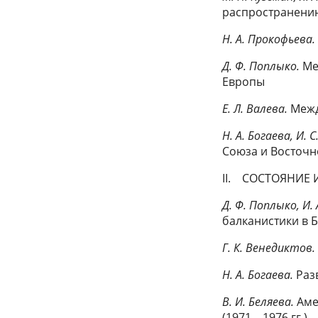
распространению
Н. А. Прокофьева
Д. Ф. Поплыко.
Ме
Европы
Е. Л. Валева.
Межд
Н. А. Богаева, И. 
Союза и Восточ
II. СОСТОЯНИЕ
Д. Ф. Поплыко, И. 
балканистики в 
Г. К. Венедиктов
Н. А. Богаева.
Раз
В. И. Беляева.
Аме
(1971—1976 гг.)