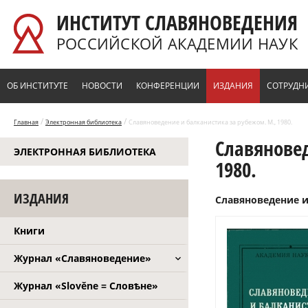
Перейти к основному содержанию
ИНСТИТУТ СЛАВЯНОВЕДЕНИЯ
РОССИЙСКОЙ АКАДЕМИИ НАУК
ОБ ИНСТИТУТЕ
НОВОСТИ
КОНФЕРЕНЦИИ
ИЗДАНИЯ
СОТРУДН
/
/
Главная
Электронная библиотека
Славяноведение и балканистика за рубежом. М., 1980.
Славяновед
ЭЛЕКТРОННАЯ БИБЛИОТЕКА
1980.
ИЗДАНИЯ
Славяноведение и 
Книги
Журнал «Славяноведение»
Журнал «Slověne = Словѣне»