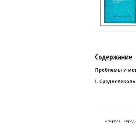
Содержание
Проблемы и ист
I.
Средневековь
« первая
‹ пре
Страницы