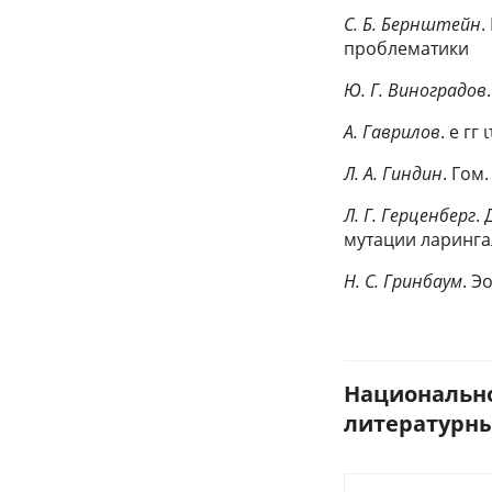
С. Б. Бернштейн
.
проблематики
Ю. Г. Виноградов
А. Гаврилов
. е гг ι
Л. А. Гиндин
. Гом.
Л. Г. Герценберг
.
мутации ларинга
Н. С. Гринбаум
. Э
Национально
литературных