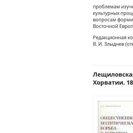
проблемам изуче
культурных проц
вопросам формир
Восточной Евро
Редакционная колл
В. И. Злыднев (о
Лещиловская
Хорватии. 184