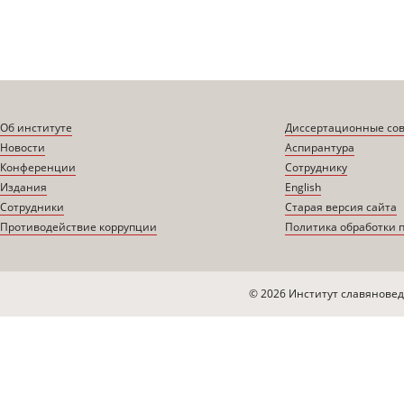
Об институте
Диссертационные со
Новости
Аспирантура
Конференции
Сотруднику
Издания
English
Сотрудники
Старая версия сайта
Противодействие коррупции
Политика обработки 
© 2026 Институт славяновед