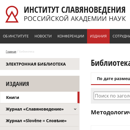
Перейти к основному содержанию
ИНСТИТУТ СЛАВЯНОВЕДЕНИЯ
РОССИЙСКОЙ АКАДЕМИИ НАУК
ОБ ИНСТИТУТЕ
НОВОСТИ
КОНФЕРЕНЦИИ
ИЗДАНИЯ
СОТРУДН
/
Главная
Библиотека
Библиотек
ЭЛЕКТРОННАЯ БИБЛИОТЕКА
По дате разме
ИЗДАНИЯ
Поиск по заго
Книги
Журнал «Славяноведение»
Методологич
Журнал «Slověne = Словѣне»