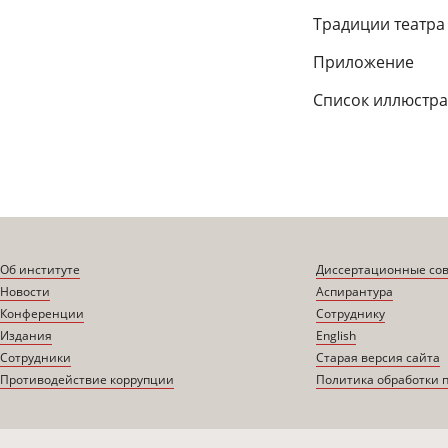
Традиции театра
Приложение
Список иллюстр
Об институте
Диссертационные со
Новости
Аспирантура
Конференции
Сотруднику
Издания
English
Сотрудники
Старая версия сайта
Противодействие коррупции
Политика обработки 