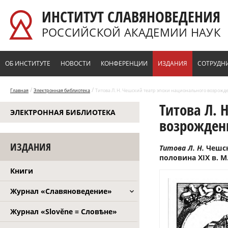
Перейти к основному содержанию
ИНСТИТУТ СЛАВЯНОВЕДЕНИЯ
РОССИЙСКОЙ АКАДЕМИИ НАУК
ОБ ИНСТИТУТЕ
НОВОСТИ
КОНФЕРЕНЦИИ
ИЗДАНИЯ
СОТРУДН
/
/
Главная
Электронная библиотека
Титова Л. Н. Чешский театр эпохи национального возрожден
Титова Л. 
ЭЛЕКТРОННАЯ БИБЛИОТЕКА
возрождени
ИЗДАНИЯ
Титова Л. Н.
Чешск
половина XIX в. М.,
Книги
Журнал «Славяноведение»
Журнал «Slověne = Словѣне»