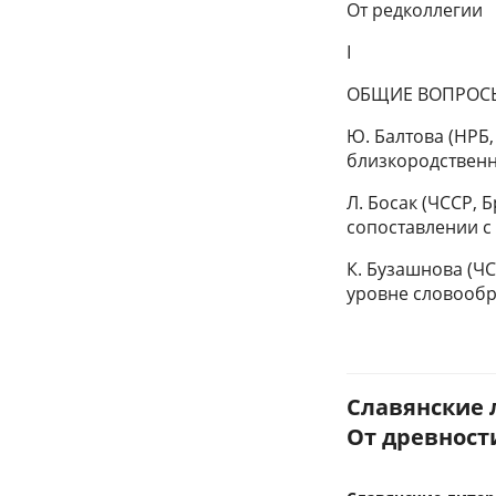
От редколлегии
I
ОБЩИЕ ВОПРОС
Ю. Балтова (НРБ
близкородствен
Л. Босак (ЧССР, 
сопоставлении с
К. Бузашнова (Ч
уровне словооб
Славянские 
От древности