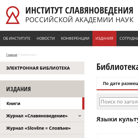
Перейти к основному содержанию
ИНСТИТУТ СЛАВЯНОВЕДЕНИЯ
РОССИЙСКОЙ АКАДЕМИИ НАУК
ОБ ИНСТИТУТЕ
НОВОСТИ
КОНФЕРЕНЦИИ
ИЗДАНИЯ
СОТРУДН
/
Главная
Библиотека
Библиотек
ЭЛЕКТРОННАЯ БИБЛИОТЕКА
По дате разме
ИЗДАНИЯ
Поиск по заго
Книги
Журнал «Славяноведение»
Языки культ
Журнал «Slověne = Словѣне»