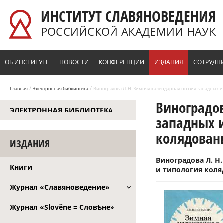
Перейти к основному содержанию
ИНСТИТУТ СЛАВЯНОВЕДЕНИЯ
РОССИЙСКОЙ АКАДЕМИИ НАУК
ОБ ИНСТИТУТЕ
НОВОСТИ
КОНФЕРЕНЦИИ
ИЗДАНИЯ
СОТРУДН
/
/
Главная
Электронная библиотека
Виноградова Л. Н. Зимняя календарная поэзия западных и в
Виноградов
ЭЛЕКТРОННАЯ БИБЛИОТЕКА
западных и
колядовани
ИЗДАНИЯ
Виноградова Л. Н
Книги
и типология коляд
Журнал «Славяноведение»
Журнал «Slověne = Словѣне»