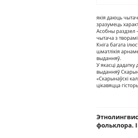
якія даюць чыта
зразумець характ
Асобны раздзел 
чытача з творамі 
Кніга багата ілю
шматлікія арнам
выданняў.
У якасці дадатку
выданняў Скарын
«Скарынаўскі кал
цікавяцца гістор
Этнолингвис
фольклора. II