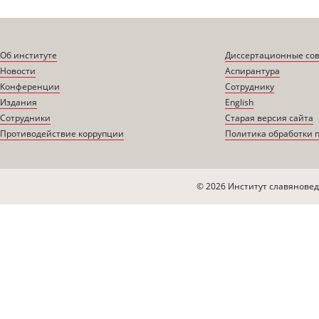
Об институте
Диссертационные со
Новости
Аспирантура
Конференции
Сотруднику
Издания
English
Сотрудники
Старая версия сайта
Противодействие коррупции
Политика обработки 
© 2026 Институт славяновед