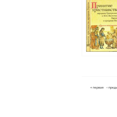
« первая
‹ пре
Страницы