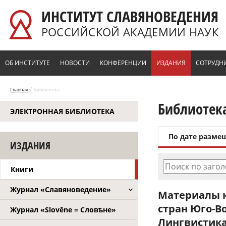
Перейти к основному содержанию
ИНСТИТУТ СЛАВЯНОВЕДЕНИЯ
РОССИЙСКОЙ АКАДЕМИИ НАУК
ОБ ИНСТИТУТЕ
НОВОСТИ
КОНФЕРЕНЦИИ
ИЗДАНИЯ
СОТРУДН
/
Главная
Библиотека
Библиотек
ЭЛЕКТРОННАЯ БИБЛИОТЕКА
По дате разме
ИЗДАНИЯ
Поиск по заго
Книги
Журнал «Славяноведение»
Материалы к
стран Юго-Вос
Журнал «Slověne = Словѣне»
Лингвистика.