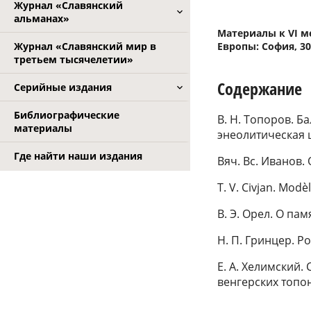
Журнал «Славянский
альманах»
Материалы к VI м
Журнал «Славянский мир в
Европы: София, 30.
третьем тысячелетии»
Содержание
Серийные издания
Библиографические
В. Н. Топоров. Б
материалы
энеолитическая 
Где найти наши издания
Вяч. Вс. Иванов.
T. V. Civjan. Mod
В. Э. Орел. О па
Н. П. Гринцер. P
Е. А. Хелимский.
венгерских топо