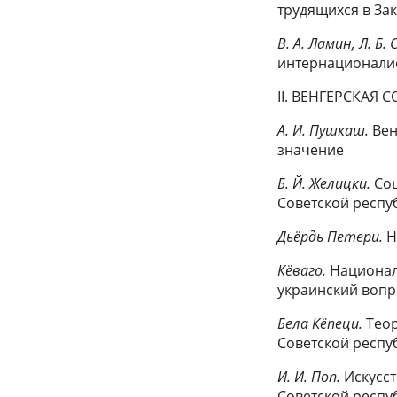
трудящихся в Зак
В. А. Ламин, Л. Б
интернационали
II. ВЕНГЕРСКАЯ
А. И. Пушкаш.
Вен
значение
Б. Й. Желицки.
Со
Советской респу
Дьёрдь Петери.
Н
Кёваго.
Национал
украинский вопр
Бела Кёпеци.
Теор
Советской респу
И. И. Поп.
Искусс
Советской респуб