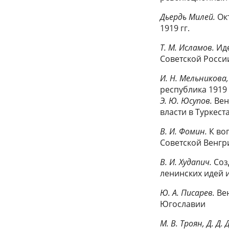
Дьердь Милей.
Ок
1919 гг.
Т. М. Исламов.
Ид
Советской Росси
И. Н. Мельникова,
республика 1919 
Э. Ю. Юсупов.
Вен
власти в Туркест
В. И. Фомин.
К во
Советской Венгри
В. И. Худапич.
Соз
ленинских идей
Ю. А. Писарев.
Ве
Югославии
М. В. Троян, Д. Д.