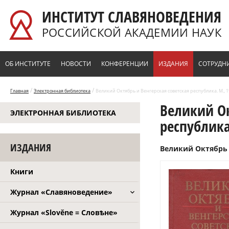
Перейти к основному содержанию
ИНСТИТУТ СЛАВЯНОВЕДЕНИЯ
РОССИЙСКОЙ АКАДЕМИИ НАУК
ОБ ИНСТИТУТЕ
НОВОСТИ
КОНФЕРЕНЦИИ
ИЗДАНИЯ
СОТРУДН
/
/
Главная
Электронная библиотека
Великий Октябрь и Венгерская советская республика. М., 1
Великий Ок
ЭЛЕКТРОННАЯ БИБЛИОТЕКА
республика
ИЗДАНИЯ
Великий Октябрь и
Книги
Журнал «Славяноведение»
Журнал «Slověne = Словѣне»