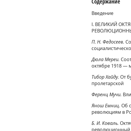
Содержание
Введение
I. ВЕЛИКИЙ ОКТ
РЕВОЛЮЦИОННЫ
П. Н. Федосеев.
Со
социалистическ
Дюла Мереи.
Соот
октябре 1918 — м
Тибор Хайду.
От б
пролетарской
Ференц Мучи.
Вли
Янош Емниц.
Об 
революциям в Ро
Б. И. Коваль.
Октя
революционный 