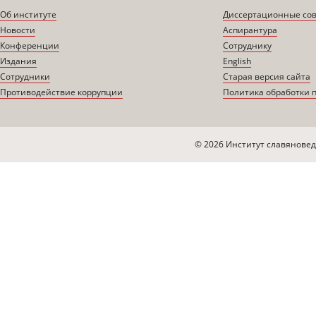
Об институте
Диссертационные со
Новости
Аспирантура
Конференции
Сотруднику
Издания
English
Сотрудники
Старая версия сайта
Противодействие коррупции
Политика обработки 
© 2026 Институт славяновед