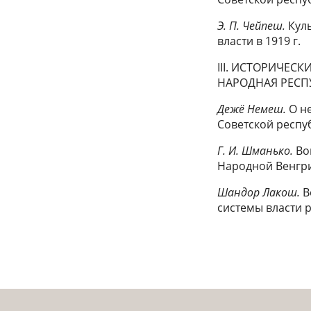
Э. П. Чейпеш.
Кул
власти в 1919 г.
III. ИСТОРИЧЕС
НАРОДНАЯ РЕСП
Дежё Немеш.
О н
Советской респу
Г. И. Шманько.
Во
Народной Венгр
Шандор Лакош.
В
системы власти 