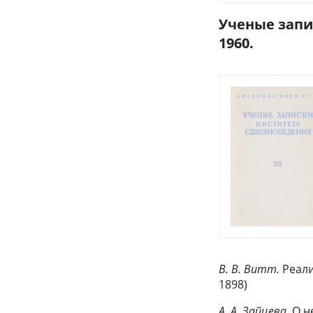
Ученые запи
1960.
В. В. Витт.
Реали
1898)
А. А. Зайцева.
О н