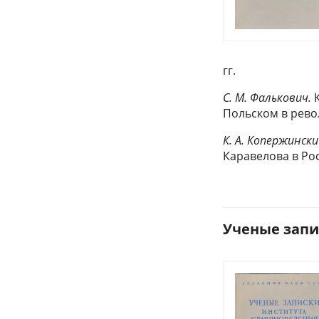
гг.
С. М. Фалькович.
К
Польском в рево
К. А. Копержински
Каравелова в Ро
Ученые запис