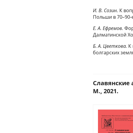
И. В. Созин.
К воп
Польши в 70–90-е 
Е. А. Ефремов.
Фор
Далматинской Хор
Б. А. Цветкова.
К 
болгарских земл
Славянские 
М., 2021.