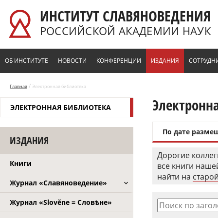
Перейти к основному содержанию
ИНСТИТУТ СЛАВЯНОВЕДЕНИЯ
РОССИЙСКОЙ АКАДЕМИИ НАУК
ОБ ИНСТИТУТЕ
НОВОСТИ
КОНФЕРЕНЦИИ
ИЗДАНИЯ
СОТРУДН
/
Главная
Электронная библиотека
Электронн
ЭЛЕКТРОННАЯ БИБЛИОТЕКА
По дате разме
ИЗДАНИЯ
Дорогие коллег
Книги
все книги наш
найти на
старой
Журнал «Славяноведение»
Журнал «Slověne = Словѣне»
Поиск по заго