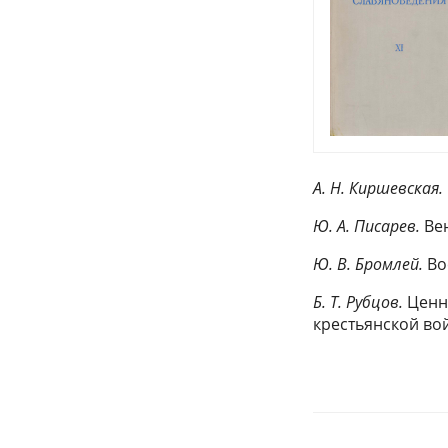
А. Н. Киршевская.
Ю. А. Писарев.
Вен
Ю. В. Бромлей.
Вос
Б. Т. Рубцов.
Ценны
крестьянской вой