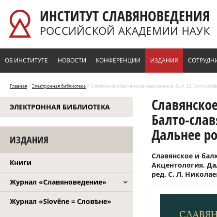
Перейти к основному содержанию
ИНСТИТУТ СЛАВЯНОВЕДЕНИЯ
РОССИЙСКОЙ АКАДЕМИИ НАУК
ОБ ИНСТИТУТЕ
НОВОСТИ
КОНФЕРЕНЦИИ
ИЗДАНИЯ
СОТРУДН
/
/
Главная
Электронная библиотека
Славянское и балканское языкознание. Вып. 23. Балто-слав
Славянское
ЭЛЕКТРОННАЯ БИБЛИОТЕКА
Балто-слав
Дальнее ро
ИЗДАНИЯ
Славянское и бал
Книги
Акцентология. Да
ред. С. Л. Ни­кола
Журнал «Славяноведение»
Журнал «Slověne = Словѣне»