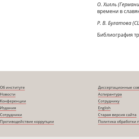
О. Хилль (Германи
времени в славя
Р. В. Булатова (С
Библиография тр
Об институте
Диссертационные со
Новости
Аспирантура
Конференции
Сотруднику
Издания
English
Сотрудники
Старая версия сайта
Противодействие коррупции
Политика обработки 