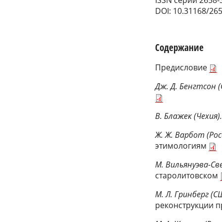
DOI: 10.31168/26
Содержание
Предисловие
Дж. Д. Бенгтсон (
В. Блажек (Чехия)
Ж. Ж. Варбот (Рос
этимологиям
М. Вильянуэва-Св
старолитовском
М. Л. Гринберг (С
реконструкции п