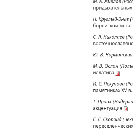
М. А. Живлов (Росс
придыхательных 
Н. Круглый-Энке 
борейской мега
С. Л. Николаев (Ро
восточнославян
Ю. В. Норманская 
М. В. Ослон (Пол
иллатива
И. С. Пекунова (Ро
памятниках XV в
Т. Пронк (Нидерл
акцентуация
С. С. Скорвид (Чех
переселенческих