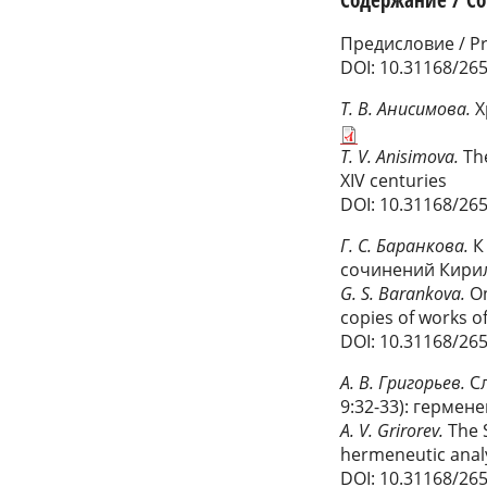
Предисловие / P
DOI: 10.31168/26
Т. В. Анисимова.
Х
T. V. Anisimova.
Th
XIV centuries
DOI: 10.31168/26
Г. С. Баранкова.
К
сочинений Кири
G. S. Barankova.
On
copies of works of
DOI: 10.31168/26
А. В. Григорьев.
Сл
9:32-33): гермен
A. V. Grirorev.
The S
hermeneutic anal
DΟI: 10.31168/26