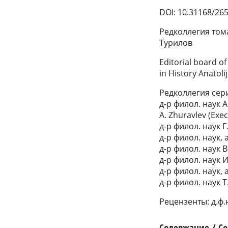
DOI: 10.31168/26
Редколлегия тома:
Турилов
Editorial board of
in History Anatolij
Редколлегия серии
д-р филол. наук А
A. Zhuravlev (Exec
д-р филол. наук Г.
д-р филол. наук, а
д-р филол. наук В.
д-р филол. наук И.
д-р филол. наук, а
д-р филол. наук Т.
Рецензенты: д.ф.н
Содержание / Co