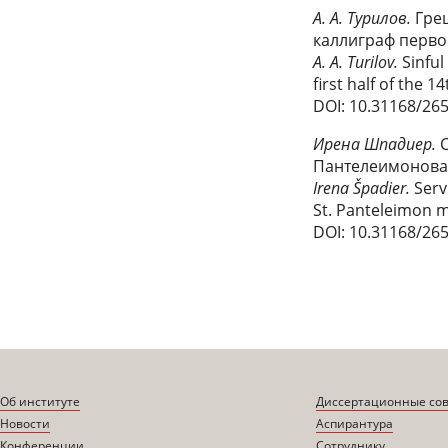
А. А. Турилов.
Гре
каллиграф перво
A. A. Turilov.
Sinful
first half of the 1
DOI: 10.31168/26
Ирена Шпадиер.
Пантелеимонова
Irena Špadier.
Serv
St. Panteleimon 
DOI: 10.31168/26
Об институте
Диссертационные со
Новости
Аспирантура
Конференции
Сотруднику