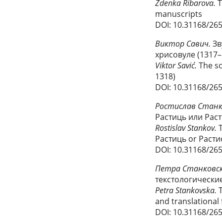
Zdenka Ribarova.
T
manuscripts
DOI: 10.31168/26
Виктор Савич.
Зв
хрисовуле (1317
Viktor Savić.
The so
1318)
DOI: 10.31168/26
Ростислав Стан
Растиць или Рас
Rostislav Stankov.
Растиць or Раст
DOI: 10.31168/26
Петра Станковс
текстологически
Petra Stankovska.
T
and translational
DOI: 10.31168/26