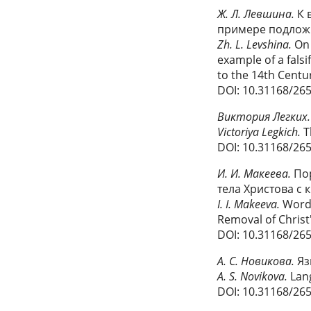
Ж. Л. Левшина.
К 
примере подложн
Zh. L. Levshina.
On 
example of a fals
to the 14th Centu
DOI: 10.31168/26
Виктория Легких.
Victoriya Legkich.
T
DOI: 10.31168/26
И. И. Макеева.
По
тела Христова с 
I. I. Makeeva.
Word 
Removal of Christ
DOI: 10.31168/26
А. С. Новикова.
Яз
A. S. Novikova.
Lang
DOI: 10.31168/26