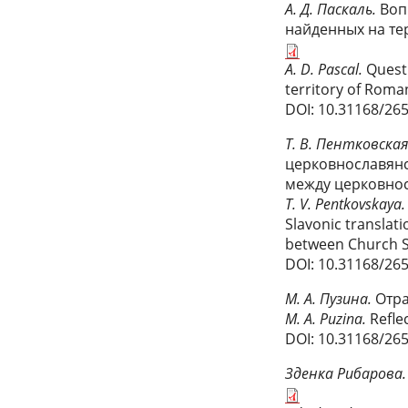
А. Д. Паскаль.
Воп
найденных на те
A. D. Pascal.
Questi
territory of Roma
DOI: 10.31168/26
Т. В. Пентковская
церковнославянс
между церковно
T. V. Pentkovskaya.
Slavonic translat
between Church Sl
DOI: 10.31168/26
М. А. Пузина.
Отра
M. A. Puzina.
Refle
DOI: 10.31168/26
Зденка Рибарова