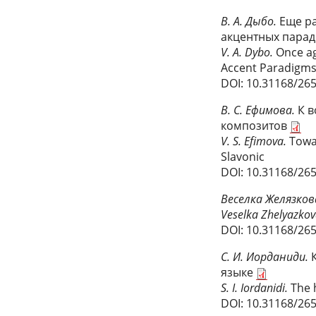
В. А. Дыбо.
Еще р
акцентных парад
V. A. Dybo.
Once ag
Accent Paradigm
DOI: 10.31168/26
В. С. Ефимова.
К в
композитов
V. S. Efimova.
Towa
Slavonic
DOI: 10.31168/26
Веселка Желязков
Veselka Zhelyazko
DOI: 10.31168/26
С. И. Иорданиди.
языке
S. I. Iordanidi.
The 
DOI: 10.31168/26