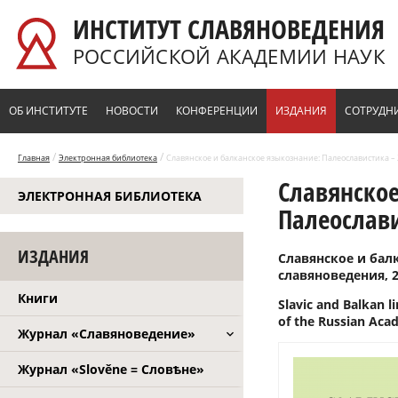
Перейти к основному содержанию
ИНСТИТУТ СЛАВЯНОВЕДЕНИЯ
РОССИЙСКОЙ АКАДЕМИИ НАУК
ОБ ИНСТИТУТЕ
НОВОСТИ
КОНФЕРЕНЦИИ
ИЗДАНИЯ
СОТРУДН
/
/
Главная
Электронная библиотека
Славянское и балканское языкознание: Палеославистика – 2.
Славянское
ЭЛЕКТРОННАЯ БИБЛИОТЕКА
Палеослави
ИЗДАНИЯ
Славянское и балк
славяноведения, 20
Книги
Slavic and Balkan li
of the Russian Acad
Журнал «Славяноведение»
Журнал «Slověne = Словѣне»