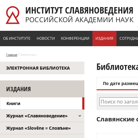
Перейти к основному содержанию
ИНСТИТУТ СЛАВЯНОВЕДЕНИЯ
РОССИЙСКОЙ АКАДЕМИИ НАУК
ОБ ИНСТИТУТЕ
НОВОСТИ
КОНФЕРЕНЦИИ
ИЗДАНИЯ
СОТРУДН
/
Главная
Библиотека
Библиотек
ЭЛЕКТРОННАЯ БИБЛИОТЕКА
По дате разме
ИЗДАНИЯ
Поиск по заго
Книги
Журнал «Славяноведение»
Славянские с
Журнал «Slověne = Словѣне»