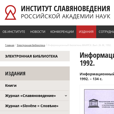
Перейти к основному содержанию
ИНСТИТУТ СЛАВЯНОВЕДЕНИЯ
РОССИЙСКОЙ АКАДЕМИИ НАУК
ОБ ИНСТИТУТЕ
НОВОСТИ
КОНФЕРЕНЦИИ
ИЗДАНИЯ
СОТРУДН
/
/
Главная
Электронная библиотека
Информационный бюллетень МАИРСК. Вып. 26. М., 1992.
Информаци
ЭЛЕКТРОННАЯ БИБЛИОТЕКА
1992.
ИЗДАНИЯ
Информационный б
1992. – 134 с.
Книги
Журнал «Славяноведение»
Журнал «Slověne = Словѣне»