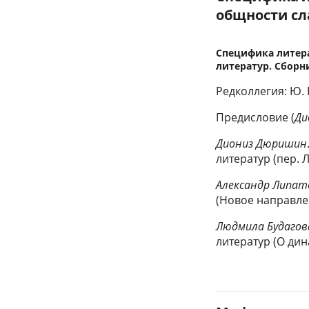
общности сла
Специфика литер
литератур. Сборни
Редколлегия: Ю. 
Предисловие (
Ди
Диониз Дюришин
литератур (пер. 
Александр Липат
(Новое направле
Людмила Будагов
литератур (О ди