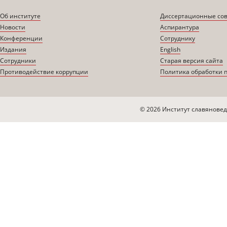
Об институте
Диссертационные со
Новости
Аспирантура
Конференции
Сотруднику
Издания
English
Сотрудники
Старая версия сайта
Противодействие коррупции
Политика обработки 
© 2026 Институт славяновед