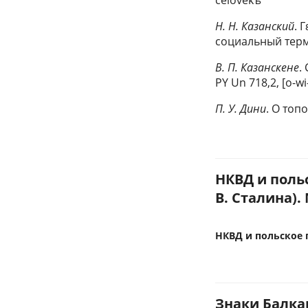
čelověkъ
H. H. Казанский
. 
социальный тер
B. П. Казанскене
.
PY Un 718,2, [o-wi
Π. У. Дини
. О топ
НКВД и польс
В. Сталина). 
НКВД и польское п
Знаки Балкан