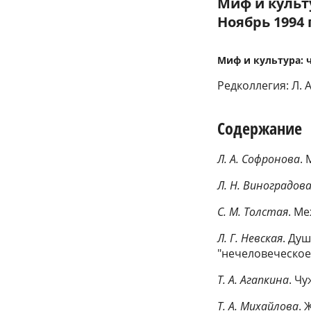
Миф и культ
Ноябрь 1994 г
Миф и культура: ч
Редколлегия: Л. А
Содержание
Л. А. Софронова
.
Л. Н. Виноградов
С. М. Толстая
. М
Л. Г. Невская
. Ду
"нечеловеческое
Т. А. Агапкина
. Ч
Т. А. Михайлова
. 