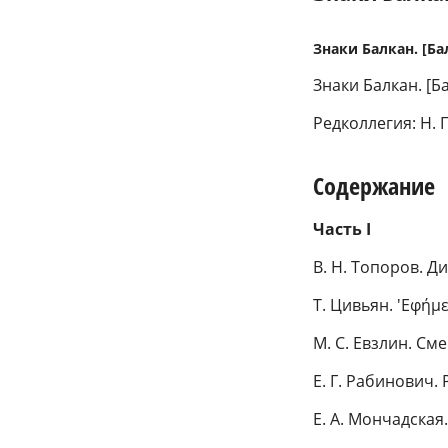
Знаки Балкан. [Бал
Знаки Балкан. [Ба
Редколлегия: Н. П
Содержание
Часть I
Β. Η. Топоров. 
Т. Цивьян. 'Εφήμ
М. С. Евзлин. См
Е. Г. Рабинович.
Е. А. Мончадска