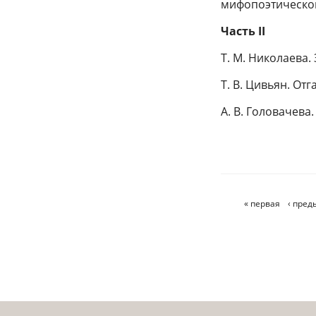
мифопоэтическо
Часть II
Т. М. Николаева.
Т. В. Цивьян. Отг
A. B. Головачева
« первая
‹ пре
Страницы