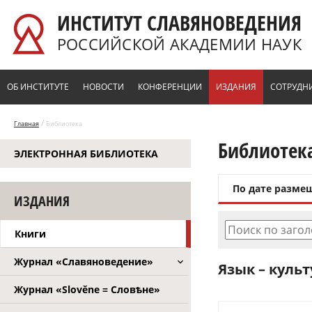
Перейти к основному содержанию
ИНСТИТУТ СЛАВЯНОВЕДЕНИЯ
РОССИЙСКОЙ АКАДЕМИИ НАУК
ОБ ИНСТИТУТЕ
НОВОСТИ
КОНФЕРЕНЦИИ
ИЗДАНИЯ
СОТРУДН
/
Главная
Библиотека
Библиотек
ЭЛЕКТРОННАЯ БИБЛИОТЕКА
По дате разме
ИЗДАНИЯ
Поиск по заго
Книги
Журнал «Славяноведение»
Язык – культу
Журнал «Slověne = Словѣне»