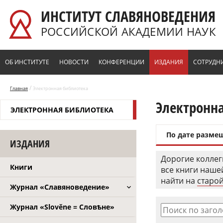
Перейти к основному содержанию
ИНСТИТУТ СЛАВЯНОВЕДЕНИЯ
РОССИЙСКОЙ АКАДЕМИИ НАУК
ОБ ИНСТИТУТЕ
НОВОСТИ
КОНФЕРЕНЦИИ
ИЗДАНИЯ
СОТРУДН
/
Главная
Электронная библиотека
Электронн
ЭЛЕКТРОННАЯ БИБЛИОТЕКА
По дате разме
ИЗДАНИЯ
Дорогие коллег
Книги
все книги наш
найти на
старой
Журнал «Славяноведение»
Журнал «Slověne = Словѣне»
Поиск по заго