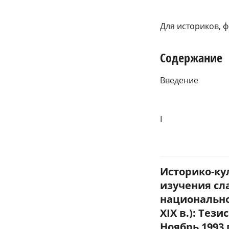
Для историков, ф
Содержание
Введение
I
Историко-ку
изучения сл
национально
XIX в.): Те
Ноябрь 1993 г