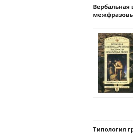
Вербальная 
межфразовых
Типология г