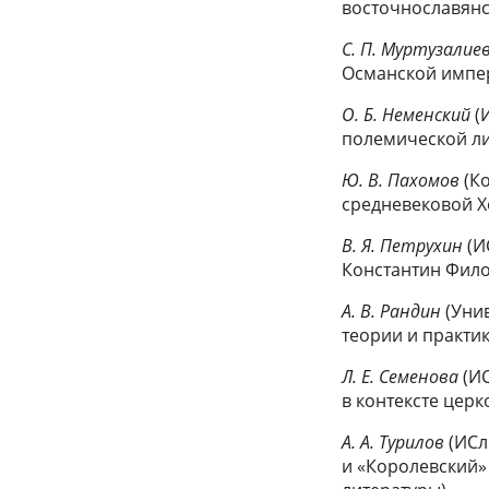
восточнославянс
C. П
. Муртузалие
Османской импер
О. Б. Неменский
(
полемической ли
Ю. В. Пахомов
(К
средневековой Х
В. Я. Петрухин
(И
Константин Фил
А. В. Рандин
(Уни
теории и практи
Л. Е. Семенова
(И
в контексте церк
А. А. Турилов
(ИСл
и «Королевский»