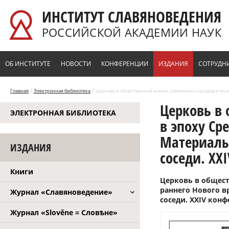
Перейти к основному содержанию
ИНСТИТУТ СЛАВЯНОВЕДЕНИЯ
РОССИЙСКОЙ АКАДЕМИИ НАУК
ОБ ИНСТИТУТЕ
НОВОСТИ
КОНФЕРЕНЦИИ
ИЗДАНИЯ
СОТРУДН
/
/
Главная
Электронная библиотека
Церковь в общественной жизни славянских народов в эпоху
Церковь в
ЭЛЕКТРОННАЯ БИБЛИОТЕКА
конференция, Москва, 2008 г.)
в эпоху Ср
Материалы 
ИЗДАНИЯ
соседи. XX
Книги
Церковь в общест
раннего Нового в
Журнал «Славяноведение»
соседи. XXIV конф
Журнал «Slověne = Словѣне»