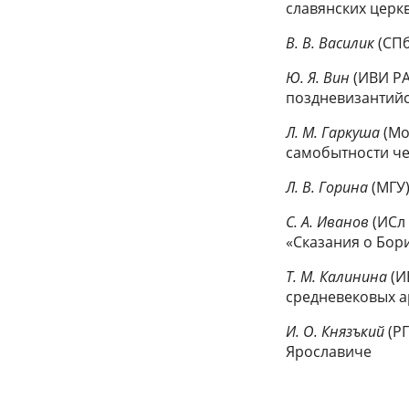
славянских церк
B. В. Василик
(СПб
Ю. Я. Вин
(ИВИ Р
поздневизантийск
Л. М. Гаркуша
(Мо
самобытности ч
Л. В. Горина
(МГУ
C. А. Иванов
(ИСл
«Сказания о Бори
Т. М. Калинина
(И
средневековых а
И. О. Князъкий
(Р
Ярославиче