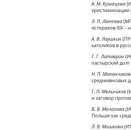
А. М. Кузнецова
(
христианизации (
Л. П. Лаптева
(МГ
историков XIX – н
A. В. Лаушкин
(ПР
католиков в русс
Г. Г. Литаврин
(И
пастырский долг
Н. П. Мананчико
средневековых д
Г. П. Мельников
(
и заговор против
B. В. Мочалова
(И
Польше как сред
Л. В. Мошкова
(И