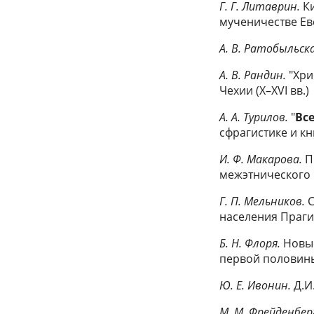
Г. Г. Литаврин.
К
мученичестве Ев
А. В. Ратобыльск
А. В. Рандин.
"Хри
Чехии (X–XVI вв.)
А. А. Турилов.
"
Все
сфрагистике и к
И. Ф. Макарова.
П
межэтнического в
Г. П. Мельников.
населения Праги в
Б.
Н. Флоря.
Новы
первой половины 
Ю.
Е. Ивонин.
Д.И
М.
М. Фрейденбер