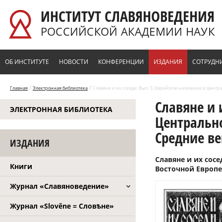
Перейти к основному содержанию
ИНСТИТУТ СЛАВЯНОВЕДЕНИЯ
РОССИЙСКОЙ АКАДЕМИИ НАУК
ОБ ИНСТИТУТЕ
НОВОСТИ
КОНФЕРЕНЦИИ
ИЗДАНИЯ
СОТРУДН
/
/
Главная
Электронная библиотека
Славяне и их соседи. Вып. 5: Еврейское население в Центр
Славяне и 
ЭЛЕКТРОННАЯ БИБЛИОТЕКА
Центрально
Средние ве
ИЗДАНИЯ
Славяне и их сосе
Книги
Восточной Европе.
Журнал «Славяноведение»
Журнал «Slověne = Словѣне»