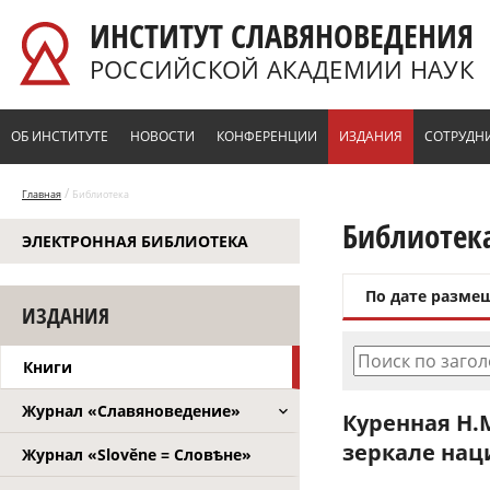
Перейти к основному содержанию
ИНСТИТУТ СЛАВЯНОВЕДЕНИЯ
РОССИЙСКОЙ АКАДЕМИИ НАУК
ОБ ИНСТИТУТЕ
НОВОСТИ
КОНФЕРЕНЦИИ
ИЗДАНИЯ
СОТРУДН
/
Главная
Библиотека
Библиотек
ЭЛЕКТРОННАЯ БИБЛИОТЕКА
По дате разме
ИЗДАНИЯ
Поиск по заго
Книги
Журнал «Славяноведение»
Куренная Н.
зеркале нац
Журнал «Slověne = Словѣне»