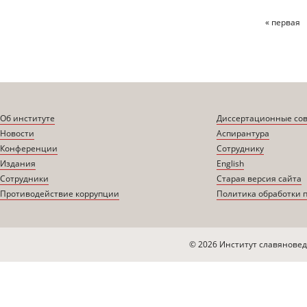
« первая
Страницы
Об институте
Диссертационные со
Новости
Аспирантура
Конференции
Сотруднику
Издания
English
Сотрудники
Старая версия сайта
Противодействие коррупции
Политика обработки 
© 2026 Институт славяновед