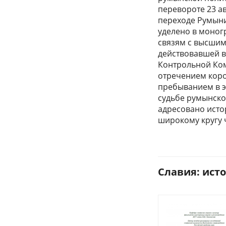
перевороте 23 ав
переходе Румыни
уделено в моног
связям с высшим
действовавшей в
Контрольной Ком
отречением коро
пребыванием в э
судьбе румынско
адресовано исто
широкому кругу 
Славия: исто