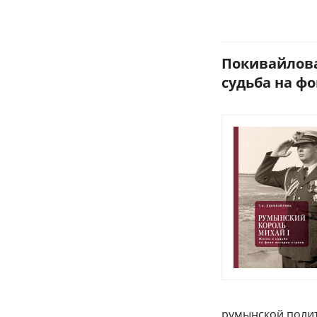
Покивайлова
судьба на фо
румынской полит