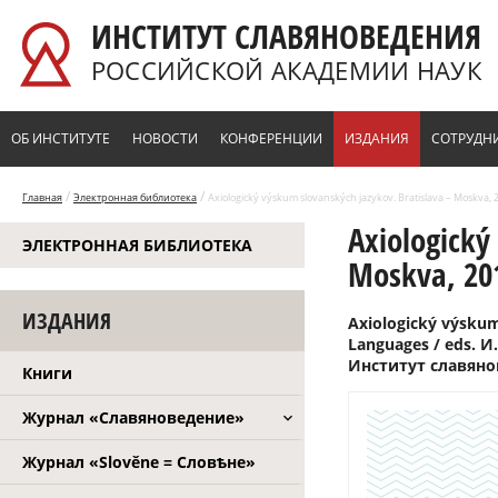
Перейти к основному содержанию
ИНСТИТУТ СЛАВЯНОВЕДЕНИЯ
РОССИЙСКОЙ АКАДЕМИИ НАУК
ОБ ИНСТИТУТЕ
НОВОСТИ
КОНФЕРЕНЦИИ
ИЗДАНИЯ
СОТРУДН
/
/
Главная
Электронная библиотека
Axiologický výskum slovanských jazykov. Bratislava – Moskva, 
Axiologický
ЭЛЕКТРОННАЯ БИБЛИОТЕКА
Moskva, 20
ИЗДАНИЯ
Axiologický výskum 
Languages / eds. И.
Институт славянов
Книги
Журнал «Славяноведение»
Журнал «Slověne = Словѣне»