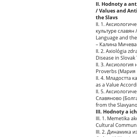
II. Hodnoty a an
/ Values and Ant
the Slavs
II. 1. Аксиологи
культуре славян / 
Language and the
– Калина Мичева
II. 2. Axiológia z
Disease in Slovak
II. 3. Аксиология
Proverbs (Мария
II. 4. Младостта
as a Value Accord
II. 5. Аксиологи
Славяново (Болгар
from the Slavyan
III. Hodnoty a ic
III. 1. Memetika 
Cultural Communi
III. 2. Динамика