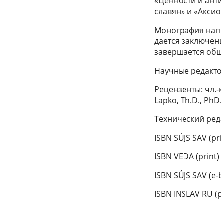
«Ценности и ант
славян» и «Аксио
Монография напи
дается заключен
завершается об
Научные редактор
Рецензенты: чл.-к
Lapko, Th.D., PhD
Технический ред
ISBN SÚJS SAV (pr
ISBN VEDA (print)
ISBN SÚJS SAV (e-
ISBN INSLAV RU (p