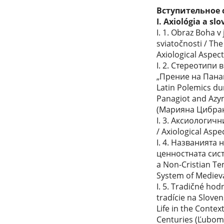
Вступительное 
I. Axiológia a s
I. 1. Obraz Boha v
sviatočnosti / Th
Axiological Aspec
I. 2. Стереотипи
„Прение на Панаги
Latin Polemics du
Panagiot and Azym
(Марияна Цибра
I. 3. Аксиологи
/ Axiological Asp
I. 4. Названията
ценностната сист
a Non-Cristian Te
System of Mediev
I. 5. Tradičné ho
tradície na Sloven
Life in the Contex
Centuries (Ľubom