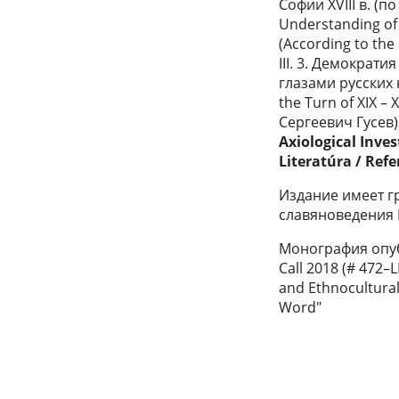
Софии XVIII в. (
Understanding of 
(According to th
III. 3. Демократ
глазами русских 
the Turn of XIX –
Сергеевич Гусев
Axiological Inve
Literatúra / Ref
Издание имеет гри
славяноведения
Монография опуб
Call 2018 (# 472–
and Ethnocultural
Word"