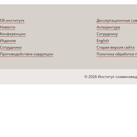
Об институте
Диссертационные со
Новости
Аспирантура
Конференции
Сотруднику
Издания
English
Сотрудники
Старая версия сайта
Противодействие коррупции
Политика обработки 
© 2026 Институт славяновед