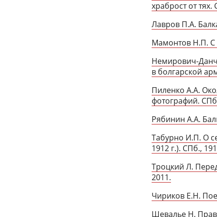
храброст от тях.
Лавров П.А. Бал
Мамонтов Н.П. С 
Немирович-Данче
в болгарской арми
Пиленко А.А. Ок
фотографий. СПб.
Рябинин А.А. Бал
Табурно И.П. О 
1912 г.). СПб., 19
Троцкий Л. Пере
2011.
Чириков Е.Н. Пое
Шевалье Н. Правд