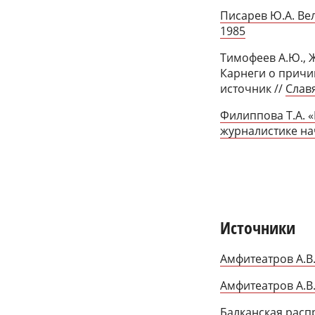
Писарев Ю.А. Ве
1985
Тимофеев А.Ю., 
Карнеги о причин
источник //
Славя
Филиппова Т.А. 
журналистике нач
Источники
Амфитеатров А.В.
Амфитеатров А.В.
Балканская расп