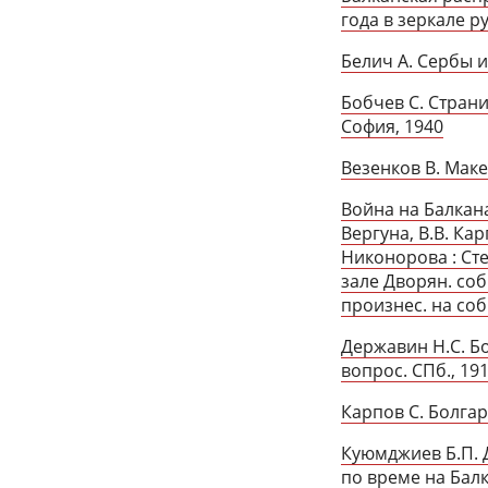
года в зеркале р
Белич А. Сербы и
Бобчев C. Стран
София, 1940
Везенков В. Маке
Война на Балканах
Вергуна, В.В. Ка
Никонорова : Сте
зале Дворян. собр
произнес. на собр
Державин Н.С. Б
вопрос. СПб., 19
Карпов С. Болгар
Куюмджиев Б.П. 
по време на Бал