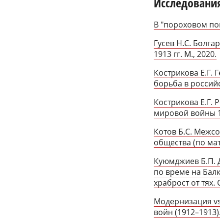
Исследовани
В "пороховом пог
Гусев Н.С. Болга
1913 гг. М., 2020.
Кострикова Е.Г.
борьба в российс
Кострикова Е.Г.
мировой войны 19
Котов Б.С. Межсо
общества (по мат
Куюмджиев Б.П. 
по време на Бал
храброст от тях.
Модернизация vs
войн (1912–1913).