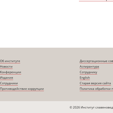
Об институте
Диссертационные со
Новости
Аспирантура
Конференции
Сотруднику
Издания
English
Сотрудники
Старая версия сайта
Противодействие коррупции
Политика обработки 
© 2026 Институт славяновед