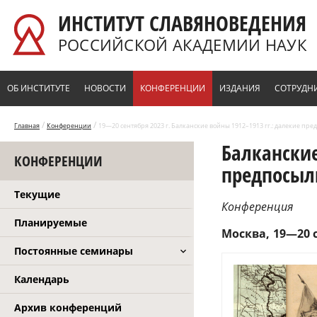
Перейти к основному содержанию
ИНСТИТУТ СЛАВЯНОВЕДЕНИЯ
РОССИЙСКОЙ АКАДЕМИИ НАУК
ОБ ИНСТИТУТЕ
НОВОСТИ
КОНФЕРЕНЦИИ
ИЗДАНИЯ
СОТРУДН
/
/
Главная
Конференции
19—20 сентября 2023 г. Балканские войны 1912–1913 гг.: далекие пре
Балканские
КОНФЕРЕНЦИИ
предпосылк
Текущие
Конференция
Планируемые
Москва
19—20 с
Постоянные семинары
Календарь
Архив конференций