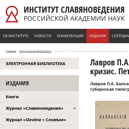
Перейти к основному содержанию
ИНСТИТУТ СЛАВЯНОВЕДЕНИЯ
РОССИЙСКОЙ АКАДЕМИИ НАУК
ОБ ИНСТИТУТЕ
НОВОСТИ
КОНФЕРЕНЦИИ
ИЗДАНИЯ
СОТРУДН
/
/
Главная
Электронная библиотека
Лавров П.А. Балканский союз и переживаемый им кризис. 
Лавров П.
ЭЛЕКТРОННАЯ БИБЛИОТЕКА
кризис. Пе
ИЗДАНИЯ
Лавров П.А. Балк
губернская типогр
Книги
Журнал «Славяноведение»
Журнал «Slověne = Словѣне»