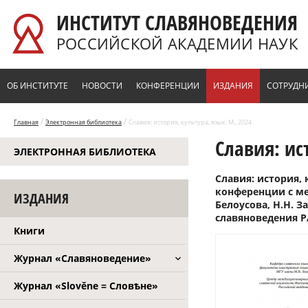
Перейти к основному содержанию
ИНСТИТУТ СЛАВЯНОВЕДЕНИЯ
РОССИЙСКОЙ АКАДЕМИИ НАУК
ОБ ИНСТИТУТЕ
НОВОСТИ
КОНФЕРЕНЦИИ
ИЗДАНИЯ
СОТРУДН
/
/
Главная
Электронная библиотека
Славия: история, культура, язык. М., 2024
Славия: ис
ЭЛЕКТРОННАЯ БИБЛИОТЕКА
Славия: история,
конференции с меж
ИЗДАНИЯ
Белоусова, Н.Н. За
славяноведения РА
Книги
Журнал «Славяноведение»
Журнал «Slověne = Словѣне»