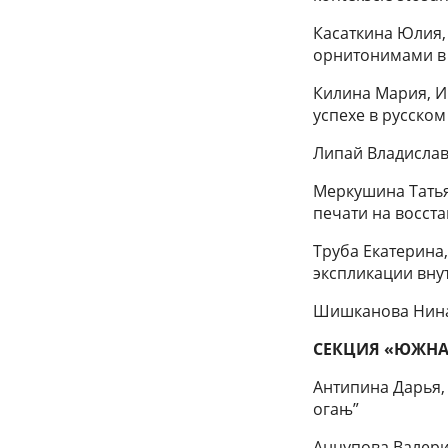
Касаткина Юлия,
орнитонимами в
Килина Мария, И
успехе в русском
Липай Владислав,
Меркушина Татья
печати на восста
Труба Екатерина
экспликации вну
Шишканова Нина, 
СЕКЦИЯ «ЮЖНА
Антипина Дарья,
огањ”
Анцупова Валери