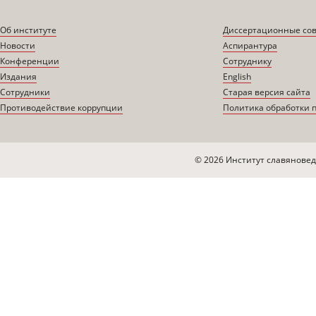
Об институте
Диссертационные со
Новости
Аспирантура
Конференции
Сотруднику
Издания
English
Сотрудники
Старая версия сайта
Противодействие коррупции
Политика обработки 
© 2026 Институт славяновед