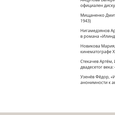
официален диск
Мищаненко Дмитр
1943)
Нигамедзянов Ар
в романа «Илинд
Новикова Мария,
кинематографе XX
Стекачев Артём, 
двадесетог века:
Узенёв Фёдор, «
анонимности к а