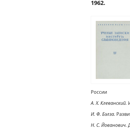
1962.
России
А. Х. Клеванский.
И
И. Ф. Бэлза.
Разви
Н. С. Йованович.
Д