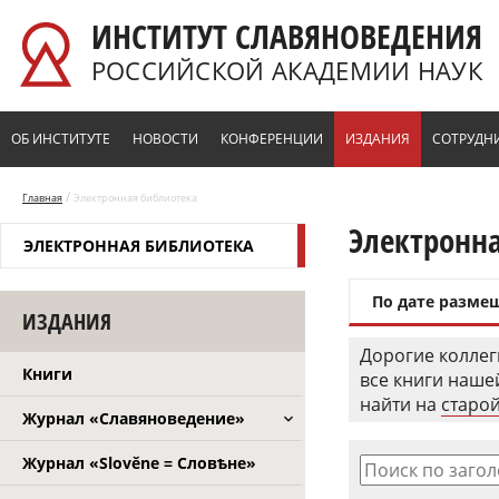
Перейти к основному содержанию
ИНСТИТУТ СЛАВЯНОВЕДЕНИЯ
РОССИЙСКОЙ АКАДЕМИИ НАУК
ОБ ИНСТИТУТЕ
НОВОСТИ
КОНФЕРЕНЦИИ
ИЗДАНИЯ
СОТРУДН
/
Главная
Электронная библиотека
Электронн
ЭЛЕКТРОННАЯ БИБЛИОТЕКА
По дате разме
ИЗДАНИЯ
Дорогие коллег
Книги
все книги наш
найти на
старой
Журнал «Славяноведение»
Журнал «Slověne = Словѣне»
Поиск по заго