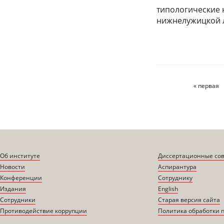
типологические 
нижнелужицкой л
« первая
Страницы
Об институте
Диссертационные со
Новости
Аспирантура
Конференции
Сотруднику
Издания
English
Сотрудники
Старая версия сайта
Противодействие коррупции
Политика обработки 