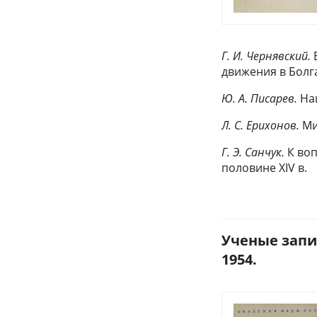
Г. И. Чернявский.
движения в Болг
Ю. А. Писарев.
Нац
Л. С. Ерихонов.
Ми
Г. Э. Санчук.
К воп
половине XIV в.
Ученые запис
1954.