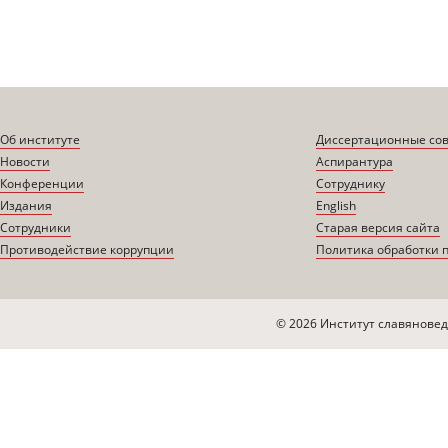
Об институте
Диссертационные со
Новости
Аспирантура
Конференции
Сотруднику
Издания
English
Сотрудники
Старая версия сайта
Противодействие коррупции
Политика обработки 
© 2026 Институт славяновед