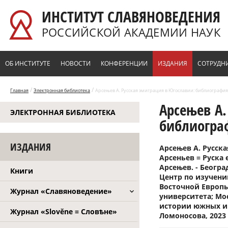
Перейти к основному содержанию
ИНСТИТУТ СЛАВЯНОВЕДЕНИЯ
РОССИЙСКОЙ АКАДЕМИИ НАУК
ОБ ИНСТИТУТЕ
НОВОСТИ
КОНФЕРЕНЦИИ
ИЗДАНИЯ
СОТРУДН
/
/
Главная
Электронная библиотека
Арсењев А. Русская эмиграция в Югославии: библиография:
Арсењев А.
ЭЛЕКТРОННАЯ БИБЛИОТЕКА
библиограф
ИЗДАНИЯ
Арсењев А. Русск
Арсеньев = Руска 
Арсењев. - Беогр
Книги
Центр по изучени
Восточной Европы
Журнал «Славяноведение»
университета; Мо
истории южных и 
Журнал «Slověne = Словѣне»
Ломоносова, 2023 (