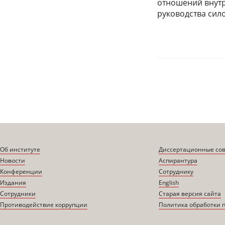
отношений внутр
руководства сило
Страницы
Об институте
Диссертационные со
Новости
Аспирантура
Конференции
Сотруднику
Издания
English
Сотрудники
Старая версия сайта
Противодействие коррупции
Политика обработки 