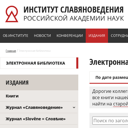
Перейти к основному содержанию
ИНСТИТУТ СЛАВЯНОВЕДЕНИЯ
РОССИЙСКОЙ АКАДЕМИИ НАУК
ОБ ИНСТИТУТЕ
НОВОСТИ
КОНФЕРЕНЦИИ
ИЗДАНИЯ
СОТРУДН
/
Главная
Электронная библиотека
Электронн
ЭЛЕКТРОННАЯ БИБЛИОТЕКА
По дате разме
ИЗДАНИЯ
Дорогие коллег
Книги
все книги наш
найти на
старой
Журнал «Славяноведение»
Журнал «Slověne = Словѣне»
Поиск по заго