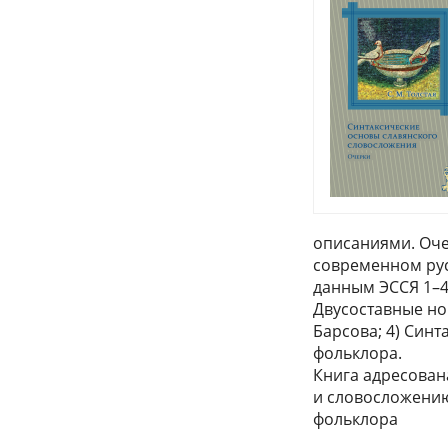
описаниями. Оче
современном рус
данным ЭССЯ 1–4
Двусоставные но
Барсова; 4) Син
фольклора.
Книга адресован
и словосложению
фольклора