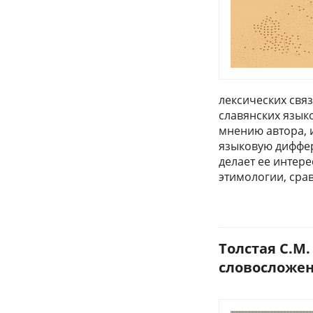
лексических свя
славянских язык
мнению автора, 
языковую диффер
делает ее интер
этимологии, сра
Толстая С.М
словосложени