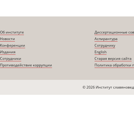
Об институте
Диссертационные со
Новости
Аспирантура
Конференции
Сотруднику
Издания
English
Сотрудники
Старая версия сайта
Противодействие коррупции
Политика обработки 
© 2026 Институт славяновед