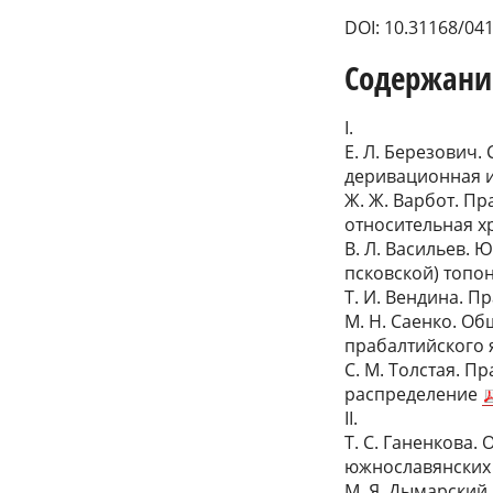
DOI: 10.31168/041
Содержани
I.
Е. Л. Березович
деривационная 
Ж. Ж. Варбот. Пр
относительная х
В. Л. Васильев.
псковской) топ
Т. И. Вендина. П
М. Н. Саенко. О
прабалтийского
С. М. Толстая. П
распределение
II.
Т. С. Ганенкова.
южнославянских
М. Я. Дымарский