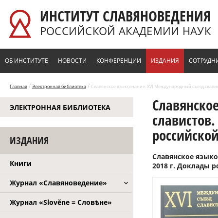
Перейти к основному содержанию
ИНСТИТУТ СЛАВЯНОВЕДЕНИЯ
РОССИЙСКОЙ АКАДЕМИИ НАУК
ОБ ИНСТИТУТЕ
НОВОСТИ
КОНФЕРЕНЦИИ
ИЗДАНИЯ
СОТРУДН
/
/
Главная
Электронная библиотека
Славянское языкознание. XVI Международный съезд слависто
Славянско
ЭЛЕКТРОННАЯ БИБЛИОТЕКА
славистов.
российской
ИЗДАНИЯ
Славянское языко
Книги
2018 г. Доклады р
Журнал «Славяноведение»
Журнал «Slověne = Словѣне»