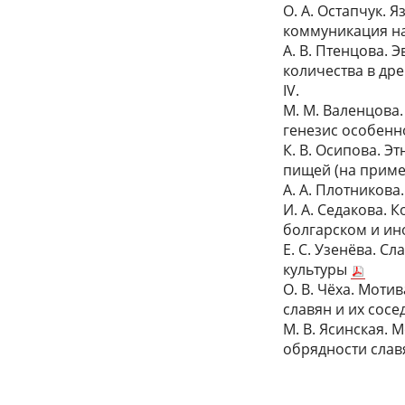
О. А. Остапчук.
коммуникация на
А. В. Птенцова.
количества в др
IV.
М. М. Валенцова
генезис особенн
К. В. Осипова. 
пищей (на приме
А. А. Плотников
И. А. Седакова.
болгарском и ин
Е. С. Узенёва. 
культуры
О. В. Чёха. Мот
славян и их сос
М. В. Ясинская.
обрядности слав