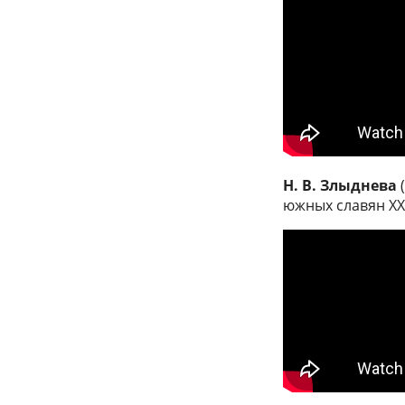
Н. В. Злыднева
(
южных славян XX