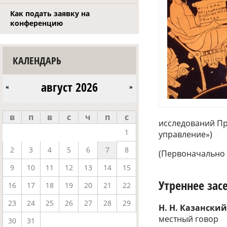
Как подать заявку на
конференцию
КАЛЕНДАРЬ
август 2026
«
»
в
п
в
с
ч
п
с
исследований Пр
1
управление»)
2
3
4
5
6
7
8
(Первоначально 
9
10
11
12
13
14
15
Утреннее зас
16
17
18
19
20
21
22
23
24
25
26
27
28
29
Н. Н. Казански
местный говор
30
31