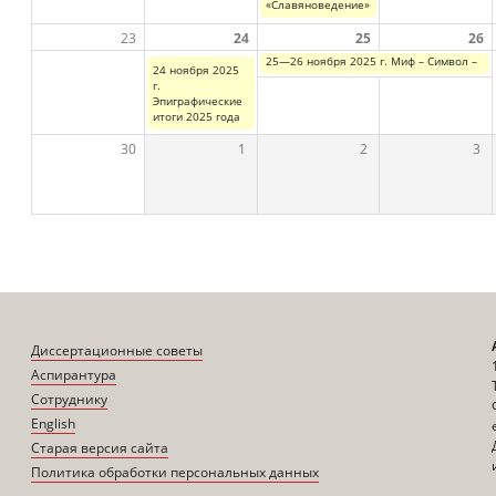
«Славяноведение»
23
24
25
26
25—26 ноября 2025 г. Миф – Символ – Обр
24 ноября 2025
г.
Эпиграфические
итоги 2025 года
30
1
2
3
Диссертационные советы
Аспирантура
Сотруднику
English
Старая версия сайта
Политика обработки персональных данных