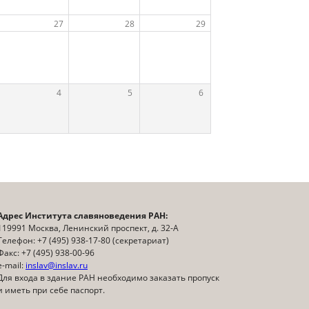
27
28
29
аз в языке, культуре и искусстве
4
5
6
Адрес Института славяноведения РАН:
119991 Москва, Ленинский проспект, д. 32-А
Телефон: +7 (495) 938-17-80 (секретариат)
Факс: +7 (495) 938-00-96
e-mail:
inslav@inslav.ru
Для входа в здание РАН необходимо заказать пропуск
и иметь при себе паспорт.