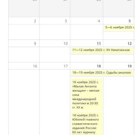
2
3
4
5
5—6 ноября 2025 г
9
10
11
12
11—12 ноября 2025 г. XV Никитинские чт
16
17
18
19
18—19 ноября 2025 г. Судьбы реализма в 
18 ноября 2025 г.
«Малая Антанта
женщин» – мягкая
сила
международной
политики в 20-30
гг. ХХ в.
18 ноября 2025 г.
Юбилей главного
славистического
издания России:
60 лет журналу