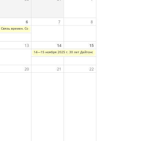
6
7
8
. Связь времен. Социальные аспекты темпоральности в Центральной Европе и сопредель
13
14
15
ения: Балканы: зона межэтнических конфликтов или межнационального сотрудничества? 
14—15 ноября 2025 г. 30 лет Дейтонского мирного соглашения: ур
20
21
22
славянских литературах XX в. II чтения памяти С.В. Никольского и Л.Н. Будаговой