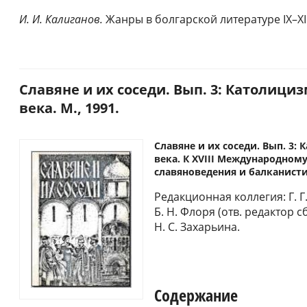
И. И. Калиганов.
Жанры в болгарской литературе IX–XII
Славяне и их соседи. Вып. 3: Католици
века. М., 1991.
Славяне и их соседи. Вып. 3:
века. К XVIII Международному
славяноведения и балканисти
Редакционная коллегия: Г. Г
Б. Н. Флоря (отв. редактор с
Н. С. Захарьина.
Содержание