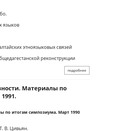
бо.
х языков
и
алтайских этноязыковых связей
общедагестанской реконструкции
подробнее
евности. Материалы по
 1991.
лы по итогам симпозиума. Март 1990
Т. В. Цивьян.