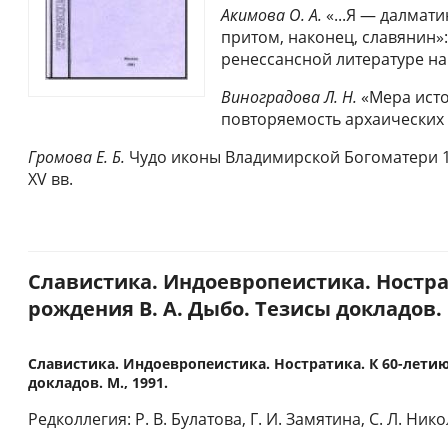
Акимова О. А.
«...Я — далмати
притом, наконец, славянин»
ренессансной литературе на
Виноградова Л. Н.
«Мера исто
повторяемость архаических 
Громова Е. Б.
Чудо иконы Владимирской Богоматери 13
XV вв.
Славистика. Индоевропеистика. Нострат
рождения В. А. Дыбо. Тезисы докладов. М
Славистика. Индоевропеистика. Ностратика. К 60-летию
докладов. М., 1991.
Редколлегия: Р. В. Булатова, Г. И. Замятина, С. Л. Ник