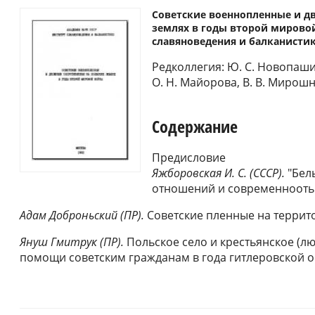
Советские военнопленные и д
землях в годы второй мировой
славяноведения и балканистики 
Редколлегия: Ю. С. Новопаши
О. Н. Майорова, В. В. Мирош
Содержание
Предисловие
Яжборовская И. С. (СССР).
"Белы
отношений и современнооть
Адам Доброньский (ПР).
Советские пленные на терри
Януш Гмитрук (ПР).
Польское село и крестьянское (л
помощи советским гражданам в года гитлеровской 