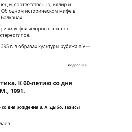
нец и, соответственно, иллир и
: Об одном историческом мифе в
 Балканах
ризма» фольклорных текстов:
стереотипов.
95 г. в образах культуры рубежа XIV—
подробнее
ика. К 60-летию со дня
., 1991.
 со дня рождения В. А. Дыбо. Тезисы
олаев