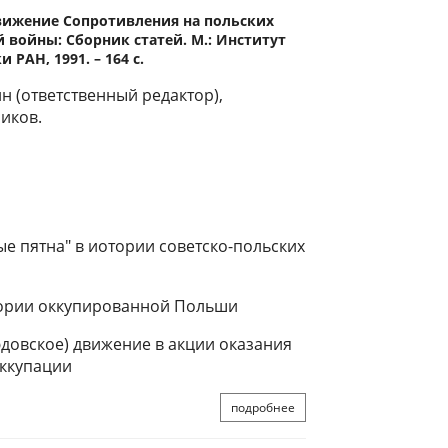
вижение Сопротивления на польских
 войны: Сборник статей. М.: Институт
РАН, 1991. – 164 с.
н (ответственный редактор),
ников.
е пятна" в иотории советско-польских
тории оккупированной Польши
юдовское) движение в акции оказания
оккупации
подробнее