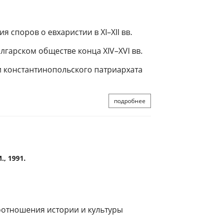
 споров о евхаристии в XI–XII вв.
лгарском обществе конца XIV–XVI вв.
ики константинопольского патриархата
подробнее
, 1991.
отношения истории и культуры