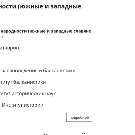
ности (южные и западные
 народности (южные и западные славяне
 с.
Литаврин.
 славяноведения и балканистики
ститут балканистики
итут исторических наук
, Институт истории
подробнее