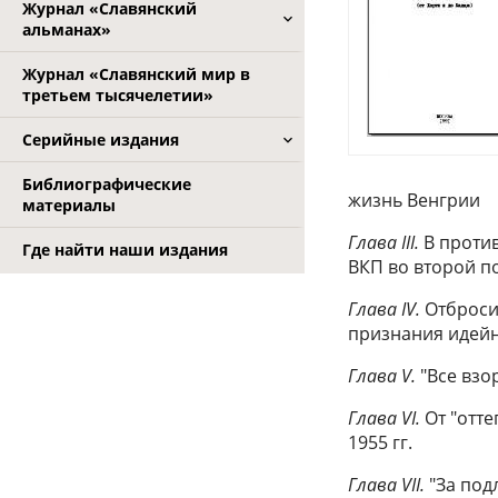
Журнал «Славянский
альманах»
Журнал «Славянский мир в
третьем тысячелетии»
Серийные издания
Библиографические
жизнь Венгрии
материалы
Глава III.
В против
Где найти наши издания
ВКП во второй по
Глава IV.
Отбросив
признания идей
Глава V.
"Все взо
Глава VI.
От "отте
1955 гг.
Глава VII.
"За под