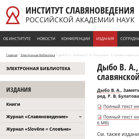
Перейти к основному содержанию
ИНСТИТУТ СЛАВЯНОВЕДЕНИЯ
РОССИЙСКОЙ АКАДЕМИИ НАУК
ОБ ИНСТИТУТЕ
НОВОСТИ
КОНФЕРЕНЦИИ
ИЗДАНИЯ
СОТРУДН
/
/
Главная
Электронная библиотека
Дыбо В. А., Замятина Г. И., Николаев С. Л. Основы славянско
Дыбо В. А.
ЭЛЕКТРОННАЯ БИБЛИОТЕКА
славянской
ИЗДАНИЯ
Дыбо В. А.
, Замяти
ред. Р. В. Булатова
Книги
Полный текст кн
Журнал «Славяноведение»
Полный текст кн
6 Мб)
Журнал «Slověne = Словѣне»
См. также издан