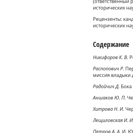
(ответственный р
исторических нау
Рецензенты: канд
исторических нау
Содержание
Никифоров К. В.
Р
Распопович Р.
Пе
миссия владыки Д
Радойчич Д.
Бока
Аншаков Ю. П.
Че
Хитрова Н. И.
Чер
Лещиловская И. И
Петров А. А.
И. Ю