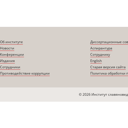
Об институте
Диссертационные со
Новости
Аспирантура
Конференции
Сотруднику
Издания
English
Сотрудники
Старая версия сайта
Противодействие коррупции
Политика обработки 
© 2026 Институт славяновед