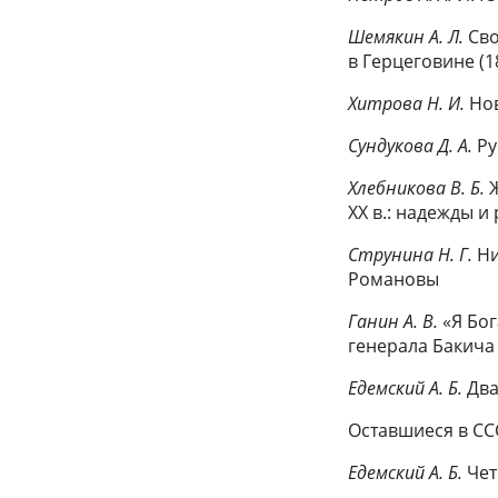
Шемякин А. Л.
Сво
в Герцеговине (18
Хитрова Н. И.
Но
Сундукова Д. А.
Ру
Хлебникова В. Б.
XX в.: надежды и
Струнина Н. Г.
Ни
Романовы
Ганин А. В.
«Я Бог
генерала Бакича
Едемский А. Б.
Два
Оставшиеся в СС
Едемский А. Б.
Чет