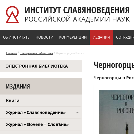
Перейти к основному содержанию
ИНСТИТУТ СЛАВЯНОВЕДЕНИЯ
РОССИЙСКОЙ АКАДЕМИИ НАУК
ОБ ИНСТИТУТЕ
НОВОСТИ
КОНФЕРЕНЦИИ
ИЗДАНИЯ
СОТРУДН
/
/
Главная
Электронная библиотека
Черногорцы в России
Черногорцы
ЭЛЕКТРОННАЯ БИБЛИОТЕКА
Черногорцы в Росс
ИЗДАНИЯ
Книги
Журнал «Славяноведение»
Журнал «Slověne = Словѣне»