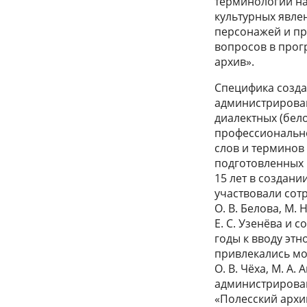
терминологии на
культурных явле
персонажей и пр
вопросов в прог
архив».
Специфика созда
администрирован
диалектных (бело
профессионально
слов и терминов
подготовленных
15 лет в создан
участвовали сотр
О. В. Белова, М. 
Е. С. Узенёва и 
годы к вводу эт
привлекались мол
О. В. Чёха, М. А
администрирова
«Полесский архи