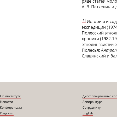
ряде статей моло
А. В. Петкевич и 
[1]
Историю и сод
экспедиций (1974
Полесский этноли
хроники (1982-1
этнолингвистич
Полесья:
Антропо
Славянский и бал
Об институте
Диссертационные со
Новости
Аспирантура
Конференции
Сотруднику
Издания
English