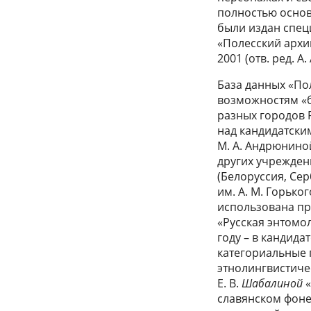
полностью основа
были издан спец
«Полесский архи
2001 (отв. ред. А.
База данных «По
возможностям «б
разных городов 
над кандидатским
М. А. Андрюниной,
других учреждени
(Белоруссия, Сер
им. А. М. Горько
использована пр
«Русская энтомо
году – в кандида
категориальные 
этнолингвистиче
Е. В.
Шабалиной
«
славянском фоне)