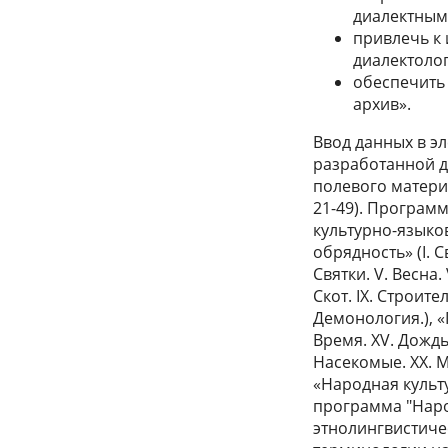
диалектным 
привлечь к
диалектолог
обеспечить
архив».
Ввод данных в э
разработанной д
полевого материа
21-49). Програм
культурно-языко
обрядность» (I. С
Святки. V. Весна.
Скот. IX. Строител
Демонология.), 
Время. XV. Дождь. 
Насекомые. XX. М
«Народная культ
программа "Нар
этнолингвистичес