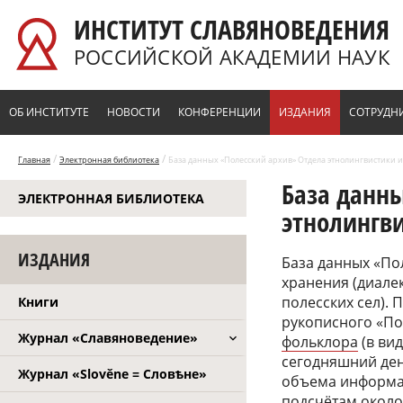
Перейти к основному содержанию
ИНСТИТУТ СЛАВЯНОВЕДЕНИЯ
РОССИЙСКОЙ АКАДЕМИИ НАУК
ОБ ИНСТИТУТЕ
НОВОСТИ
КОНФЕРЕНЦИИ
ИЗДАНИЯ
СОТРУДН
/
/
Главная
Электронная библиотека
База данных «Полесский архив» Отдела этнолингвистики 
База данн
ЭЛЕКТРОННАЯ БИБЛИОТЕКА
этнолингв
ИЗДАНИЯ
База данных «По
хранения (диале
полесских сел).
Книги
рукописного «По
Журнал «Славяноведение»
фольклора
(в вид
сегодняшний ден
Журнал «Slověne = Словѣне»
объема информац
подсчётам около