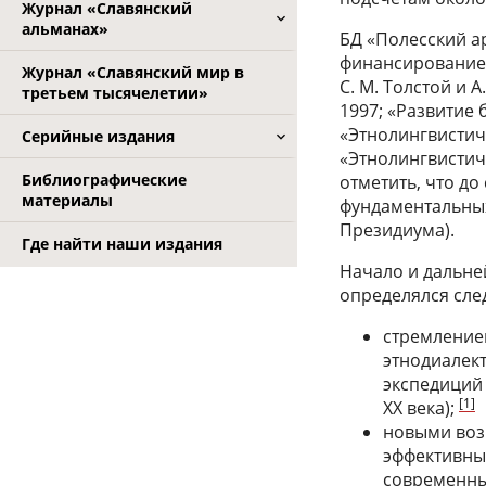
Журнал «Славянский
альманах»
БД «Полесский ар
финансированием
Журнал «Славянский мир в
С. М. Толстой и 
третьем тысячелетии»
1997; «Развитие 
«Этнолингвистич
Серийные издания
«Этнолингвистиче
Библиографические
отметить, что д
материалы
фундаментальны
Президиума).
Где найти наши издания
Начало и дальне
определялся сл
стремление
этнодиалект
экспедиций 
[1]
XX века);
новыми воз
эффективны
современны