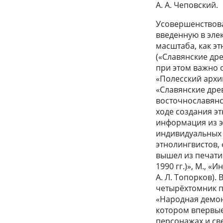
А. А. Чеповский.
Усовершенствова
введенную в эле
масштаба, как э
(«Славянские дре
при этом важно 
«Полесский архи
«Славянские древ
восточнославянс
ходе создания э
информация из э
индивидуальных 
этнолингвистов, 
вышел из печати
1990 гг.)», М., «И
А. Л. Топорков).
четырёхтомник по
«Народная демоно
котором впервые
персонажах и св