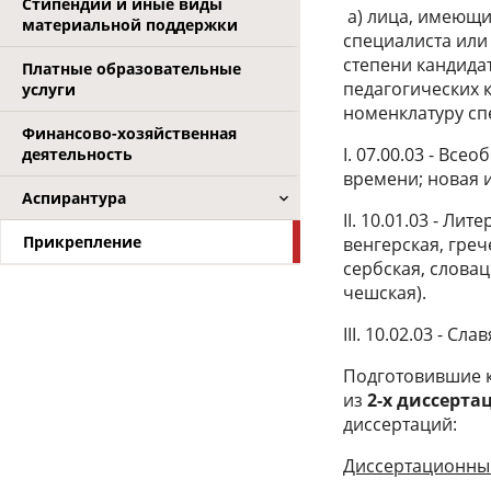
Стипендии и иные виды
а) лица, имеющ
материальной поддержки
специалиста или
степени кандида
Платные образовательные
педагогических 
услуги
номенклатуру сп
Финансово-хозяйственная
I. 07.00.03 - Вс
деятельность
времени; новая ис
Аспирантура
II. 10.01.03 - Л
Прикрепление
венгерская, греч
сербская, словац
чешская).
III. 10.02.03 - Сл
Подготовившие к
из
2-х
диссерта
диссертаций:
Диссертационный