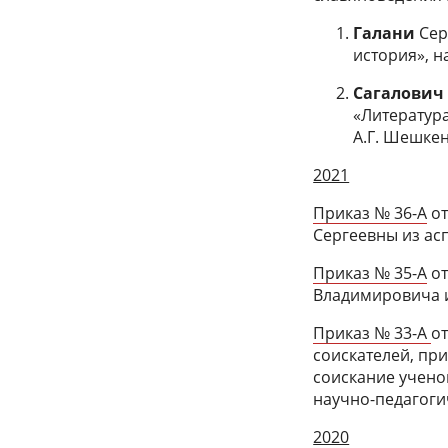
Галани
Сер
история», н
Сагалови
«Литература
А.Г. Шешкен
2021
Приказ № 36-А
от
Сергеевны из ас
Приказ № 35-А
от
Владимировича и
Приказ № 33-А
от
соискателей, пр
соискание учено
научно-педагоги
2020