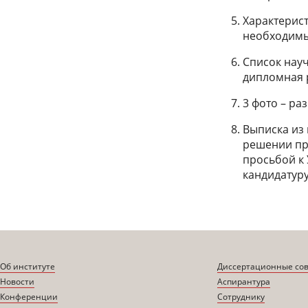
Характерист
необходимы
Список науч
дипломная р
3 фото – р
Выписка из 
решении при
просьбой к 
кандидатуру
Об институте
Диссертационные со
Новости
Аспирантура
Конференции
Сотруднику