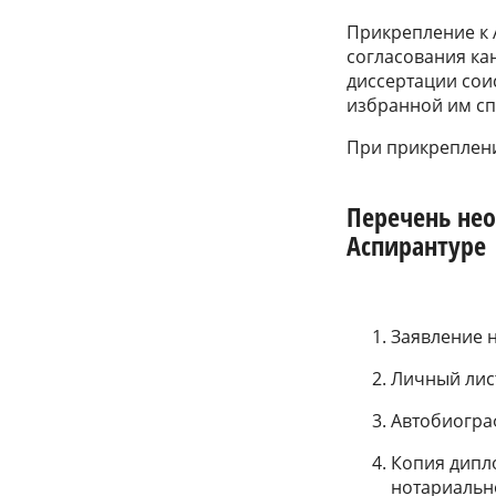
Прикрепление к 
согласования ка
диссертации сои
избранной им сп
При прикреплени
Перечень не
Аспирантуре
Заявление н
Личный лист
Автобиогра
Копия дипло
нотариальн