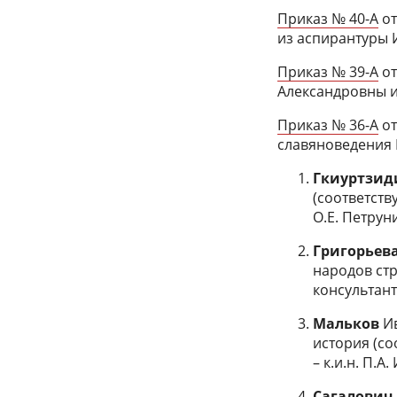
Приказ № 40-А
от
из аспирантуры 
Приказ № 39-А
от
Александровны и
Приказ № 36-А
от
славяноведения 
Гкиуртзид
(соответств
О.Е. Петрун
Григорьев
народов стр
консультант 
Мальков
И
история (со
– к.и.н. П.А
Сагалови