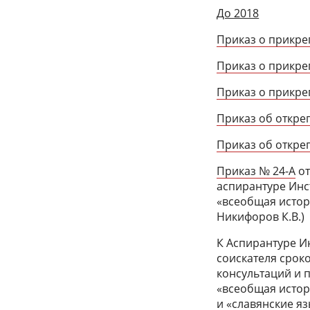
До 2018
Приказ о прикреп
Приказ о прикреп
Приказ о прикреп
Приказ об откреп
Приказ об откреп
Приказ № 24-А
от
аспирантуре Инс
«всеобщая истори
Никифоров К.В.)
К Аспирантуре И
соискателя сроко
консультаций и 
«всеобщая истори
и «славянские язы