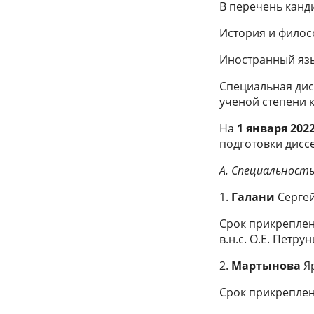
В перечень канд
История и филос
Иностранный яз
Специальная дис
ученой степени к
На
1 января 2022
подготовки диссе
А. Специальност
1.
Галани
Серге
Срок прикреплени
в.н.с. О.Е. Петру
2.
Мартынова
Я
Срок прикреплен