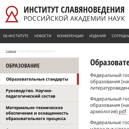
Перейти к основному содержанию
ИНСТИТУТ СЛАВЯНОВЕДЕНИЯ
РОССИЙСКОЙ АКАДЕМИИ НАУК
ОБ ИНСТИТУТЕ
НОВОСТИ
КОНФЕРЕНЦИИ
ИЗДАНИЯ
СОТРУДН
/
Главная
Образовательные стандарты
Образоват
ОБРАЗОВАНИЕ
Федеральный го
Образовательные стандарты
образования (на
литературоведе
Руководство. Научно-
педагогический состав
Федеральный го
образования (на
Материально-техническое
археология)
pdf
обеспечение и оснащенность
образовательного процесса
Федеральные гос
научных и научн