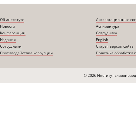
Об институте
Диссертационные со
Новости
Аспирантура
Конференции
Сотруднику
Издания
English
Сотрудники
Старая версия сайта
Противодействие коррупции
Политика обработки 
© 2026 Институт славяновед