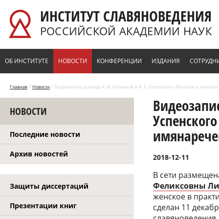
Перейти к основному содержанию
ИНСТИТУТ СЛАВЯНОВЕДЕНИЯ
РОССИЙСКОЙ АКАДЕМИИ НАУК
ОБ ИНСТИТУТЕ
НОВОСТИ
КОНФЕРЕНЦИИ
ИЗДАНИЯ
СОТРУДН
/
/
Главная
Новости
Видеозапись доклада А. Ф. Литвиной и Ф. Б. Успенского «Мужское и женско
Видеозапис
НОВОСТИ
Успенского
имянарече
Последние новости
Архив новостей
2018-12-11
В сети размещен
Феликсовны Л
Защиты диссертаций
женское в практ
Презентации книг
сделан 11 декаб
славяноведения.