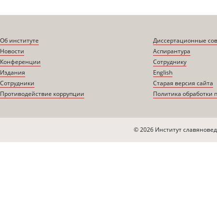
Об институте
Диссертационные со
Новости
Аспирантура
Конференции
Сотруднику
Издания
English
Сотрудники
Старая версия сайта
Противодействие коррупции
Политика обработки 
© 2026 Институт славяновед