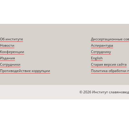
Об институте
Диссертационные со
Новости
Аспирантура
Конференции
Сотруднику
Издания
English
Сотрудники
Старая версия сайта
Противодействие коррупции
Политика обработки 
© 2026 Институт славяновед