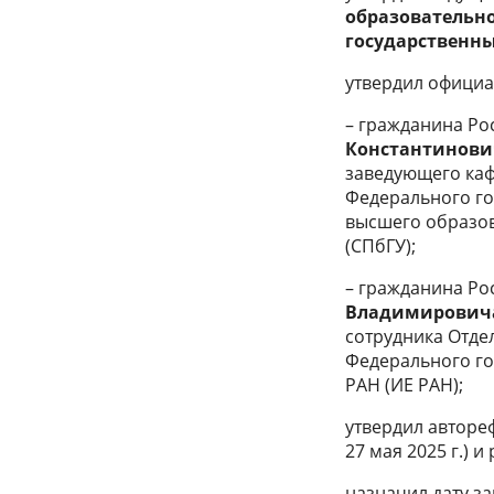
образовательн
государственны
утвердил официа
– гражданина Ро
Константинови
заведующего каф
Федерального го
высшего образов
(СПбГУ);
– гражданина Ро
Владимирович
сотрудника Отде
Федерального го
РАН (ИЕ РАН);
утвердил автореф
27 мая 2025 г.) и
назначил дату з