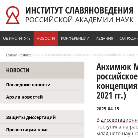
Перейти к основному содержанию
ИНСТИТУТ СЛАВЯНОВЕДЕНИЯ
РОССИЙСКОЙ АКАДЕМИИ НАУК
ОБ ИНСТИТУТЕ
НОВОСТИ
КОНФЕРЕНЦИИ
ИЗДАНИЯ
СОТРУДН
/
/
Главная
Новости
Анхимюк Мстислав Юрьевич. Евро-атлантическое и российское направлени
Анхимюк М
НОВОСТИ
российско
концепция
Последние новости
2021 гг.)
Архив новостей
2025-04-15
Защиты диссертаций
В
диссертационн
поступила на ра
Презентации книг
младшего научно