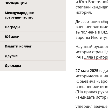
и Юго-Восточной
Экспедиции
степени кандидат
история.
Международное
сотрудничество
Диссертация «
Ев
внешнеполитичес
Награды
выполнена в Отд
Юбилеи
Европы Институт
Памяти коллег
Научный руковод
истории стран Ц
Другие
РАН
Элла Григо
Доклады
27 мая 2025 г.
ди
историческим на
Юрьевича «Евро-
внешнеполитичес
([На правах руко
кандидата истори
утвердил ведущ