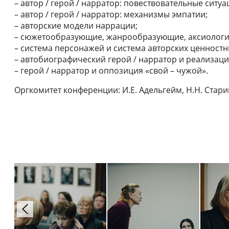
– автор / герой / нарратор: повествовательные ситуа
– автор / герой / нарратор: механизмы эмпатии;
– авторские модели наррации;
– сюжетообразующие, жанрообразующие, аксиологич
– система персонажей и система авторских ценност
– автобиографический герой / нарратор и реализац
– герой / нарратор и оппозиция «свой – чужой».
Оргкомитет конференции: И.Е. Адельгейм, Н.Н. Старик