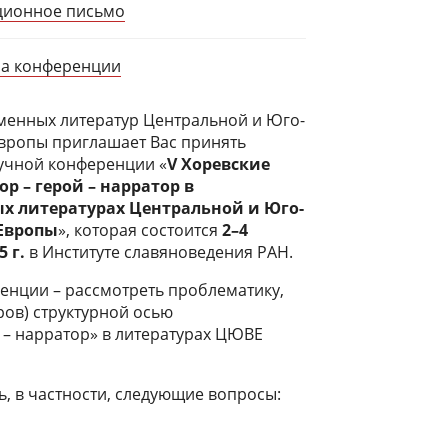
ионное письмо
а конференции
менных литератур Центральной и Юго-
вропы приглашает Вас принять
аучной конференции «
V Хоревские
ор – герой – нарратор в
х литературах Центральной и Юго-
Европы
», которая состоится
2–4
 г.
в Институте славяноведения РАН.
енции – рассмотреть проблематику,
ов) структурной осью
й – нарратор» в литературах ЦЮВЕ
, в частности, следующие вопросы: