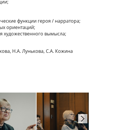
ции;
еские функции героя / нарратора;
ных ориентаций;
ия художественного вымысла;
ова, Н.А. Лунькова, С.А. Кожина