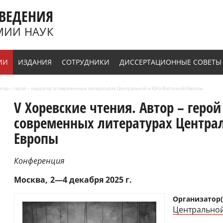
ВЕДЕНИЯ
МИИ НАУК
ИИ
ИЗДАНИЯ
СОТРУДНИКИ
ДИССЕРТАЦИОННЫЕ СОВЕТЫ
 Автор – герой – нарратор в современных литературах Центральной и Юго-Восточной Европы
V Хоревские чтения. Автор – герой
современных литературах Центра
Европы
Конференция
Москва
2—4 декабря 2025 г.
Организатор(
Центральнои