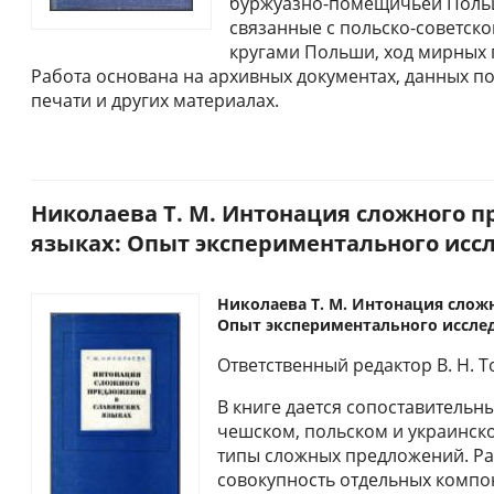
буржуазно-помещичьей Польш
связанные с польско-советск
кругами Польши, ход мирных 
Работа основана на архивных документах, данных п
печати и других материалах.
Николаева Т. М. Интонация сложного п
языках: Опыт экспериментального иссле
Николаева Т. М. Интонация слож
Опыт экспериментального исследов
Ответственный редактор В. Н. Т
В книге дается сопоставительн
чешском, польском и украинск
типы сложных предложений. Ра
совокупность отдельных компо