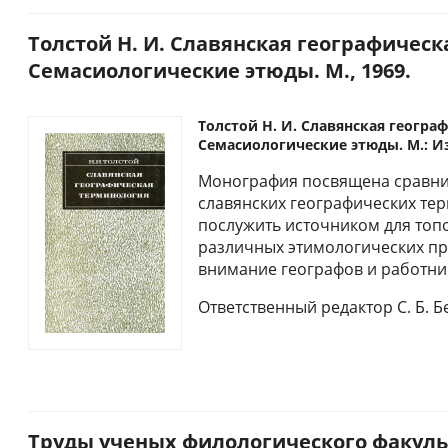
Толстой Н. И. Славянская географичес
Семасиологические этюды. М., 1969.
Толстой Н. И. Славянская геогра
Семасиологические этюды. М.: Из
Монография посвящена сравни
славянских географических те
послужить источником для топ
различных этимологических пр
внимание географов и работни
Ответственный редактор С. Б. 
Труды ученых филологического факуль