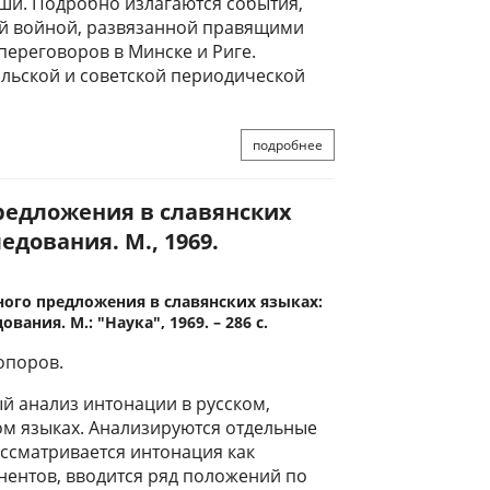
и. Подробно излагаются события,
ой войной, развязанной правящими
переговоров в Минске и Риге.
ольской и советской периодической
подробнее
редложения в славянских
дования. М., 1969.
ного предложения в славянских языках:
ания. М.: "Наука", 1969. – 286 с.
опоров.
ый анализ интонации в русском,
ом языках. Анализируются отдельные
ссматривается интонация как
нентов, вводится ряд положений по