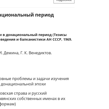
национальный период
и в донациональный период (Тезисы
оведения и балканистики АН СССР, 1969.
И. Демина, Г. К. Венедиктов.
новные проблемы и задачи изучения
а донациональной эпохи
овская справа и русский
авянских собственных именах в их
 формам)