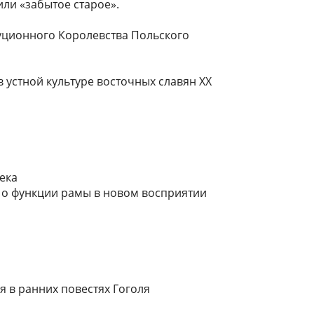
или «забытое старое».
туционного Королевства Польского
в устной культуре восточных славян XX
века
су о функции рамы в новом восприятии
 в ранних повестях Гоголя