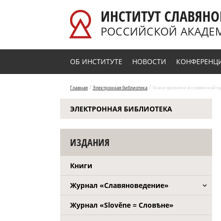
Перейти к основному содержанию
ИНСТИТУТ СЛАВЯНО
РОССИЙСКОЙ АКАДЕ
ОБ ИНСТИТУТЕ
НОВОСТИ
КОНФЕРЕНЦ
/
/
Главная
Электронная библиотека
Знаки времени в славянской ку
ЭЛЕКТРОННАЯ БИБЛИОТЕКА
ИЗДАНИЯ
Книги
Журнал «Славяноведение»
Журнал «Slověne = Словѣне»