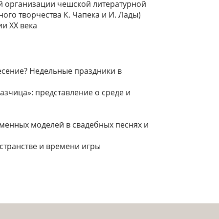
ой организации чешской литературной
ого творчества К. Чапека и И. Лады)
ии XX века
ресение? Недельные праздники в
о
казчица»: представление о среде и
менных моделей в свадебных песнях и
остранстве и времени игры