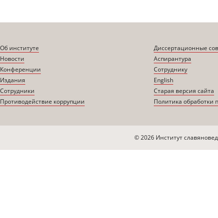
Об институте
Диссертационные со
Новости
Аспирантура
Конференции
Сотруднику
Издания
English
Сотрудники
Старая версия сайта
Противодействие коррупции
Политика обработки 
© 2026 Институт славяновед