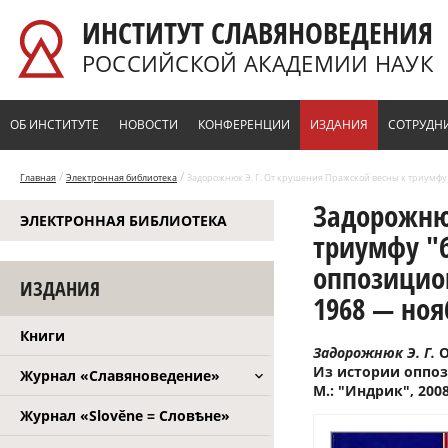
Перейти к основному содержанию
ИНСТИТУТ СЛАВЯНОВЕДЕНИЯ
РОССИЙСКОЙ АКАДЕМИИ НАУК
ОБ ИНСТИТУТЕ
НОВОСТИ
КОНФЕРЕНЦИИ
ИЗДАНИЯ
СОТРУДН
/
/
Главная
Электронная библиотека
Задорожнюк Э. Г. От крушения Пражской весны к триумфу "
Задорожнюк
ЭЛЕКТРОННАЯ БИБЛИОТЕКА
триумфу "
оппозицион
ИЗДАНИЯ
1968 — нояб
Книги
Задорожнюк Э. Г.
О
Из истории оппоз
Журнал «Славяноведение»
М.: "Индрик", 2008.
Журнал «Slověne = Словѣне»