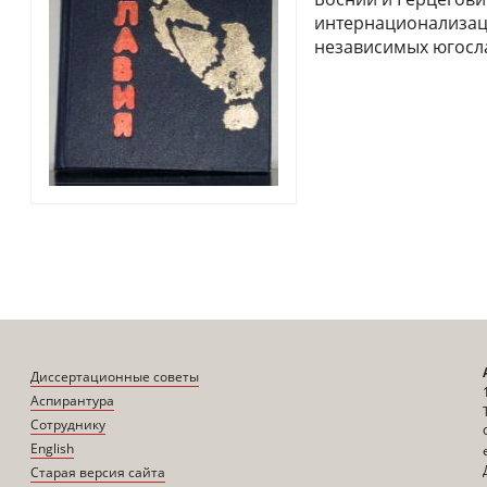
интернационализаци
независимых югосла
Диссертационные советы
Аспирантура
Сотруднику
English
Старая версия сайта