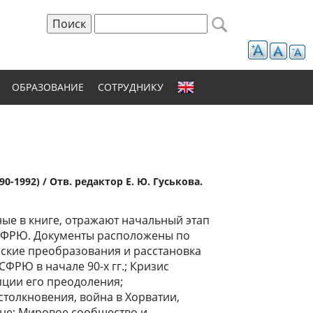
Поиск
Форма поиска
ОБРАЗОВАНИЕ
СОТРУДНИКУ
-1992) / Отв. редактор Е. Ю. Гуськова.
ые в книге, отражают начальный этап
 СФРЮ. Документы расположены по
ские преобразования и расстановка
СФРЮ в начале 90-х гг.; Кризис
ции его преодоления;
толкновения, война в Хорватии,
не; Мировое сообщество и