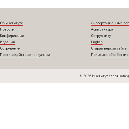
Об институте
Диссертационные со
Новости
Аспирантура
Конференции
Сотруднику
Издания
English
Сотрудники
Старая версия сайта
Противодействие коррупции
Политика обработки 
© 2026 Институт славяновед