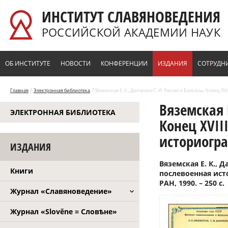
Перейти к основному содержанию
ИНСТИТУТ СЛАВЯНОВЕДЕНИЯ
РОССИЙСКОЙ АКАДЕМИИ НАУК
ОБ ИНСТИТУТЕ
НОВОСТИ
КОНФЕРЕНЦИИ
ИЗДАНИЯ
СОТРУДН
/
/
Главная
Электронная библиотека
Вяземская Е. К., Данченко С. И. Россия и Балканы. Конец XVII
Вяземская 
ЭЛЕКТРОННАЯ БИБЛИОТЕКА
Конец XVIII
историогра
ИЗДАНИЯ
Вяземская Е. К., Д
Книги
послевоенная ист
РАН, 1990. – 250 с.
Журнал «Славяноведение»
Журнал «Slověne = Словѣне»