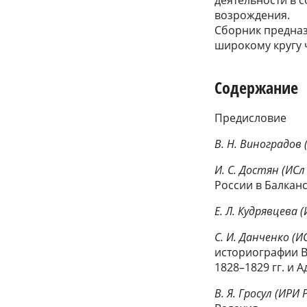
возрождения.
Сборник предназ
широкому кругу 
Содержание
Предисловие
В. Н. Виноградов 
И. С. Достян (ИСл
России в Балкан
Е. Л. Кудрявцева 
С. И. Данченко (И
историографии Во
1828–1829 гг. и
В. Я. Гросул (ИРИ 