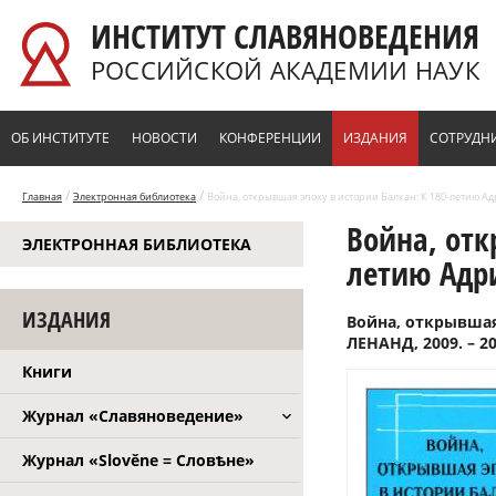
Перейти к основному содержанию
ИНСТИТУТ СЛАВЯНОВЕДЕНИЯ
РОССИЙСКОЙ АКАДЕМИИ НАУК
ОБ ИНСТИТУТЕ
НОВОСТИ
КОНФЕРЕНЦИИ
ИЗДАНИЯ
СОТРУДН
/
/
Главная
Электронная библиотека
Война, открывшая эпоху в истории Балкан: К 180-летию Ад
Война, отк
ЭЛЕКТРОННАЯ БИБЛИОТЕКА
летию Адри
ИЗДАНИЯ
Война, открывшая
ЛЕНАНД, 2009. – 20
Книги
Журнал «Славяноведение»
Журнал «Slověne = Словѣне»