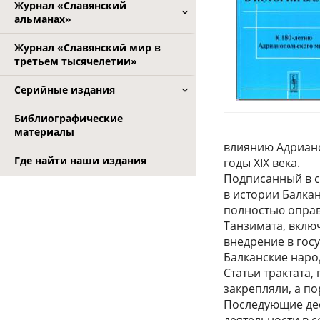
Журнал «Славянский
альманах»
Журнал «Славянский мир в
третьем тысячелетии»
Серийные издания
Библиографические
материалы
влиянию Адриано
Где найти наши издания
годы XIX века.
Подписанный в с
в истории Балкан
полно­стью оправ
Танзимата, вклю
внедрение в гос
Балканские наро
Статьи трактата,
закрепляли, а п
Последующие дес
деятельности в с