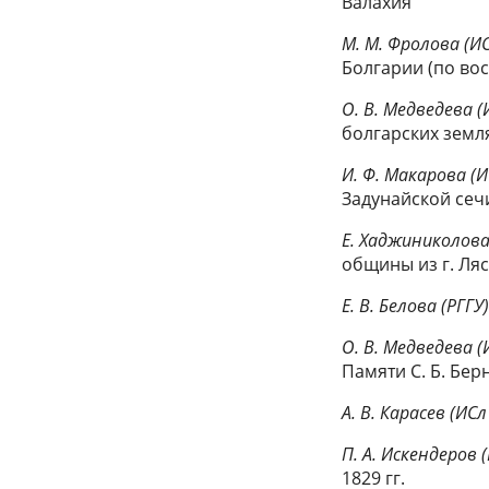
Валахия
М. М. Фролова (И
Болгарии (по во
О. В. Медведева (
болгарских земл
И. Ф. Макарова (И
Задунайской сеч
Е. Хаджиниколова
общины из г. Ля
Е. В. Белова (РГГУ
О. В. Медведева (
Памяти С. Б. Бе
А. В. Карасев (ИСл
П. А. Искендеров 
1829 гг.