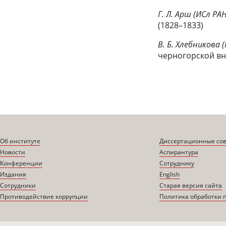
Г. Л. Арш (ИСл РА
(1828–1833)
В. Б. Хлебникова 
черногорской вн
Об институте
Диссертационные со
Новости
Аспирантура
Конференции
Сотруднику
Издания
English
Сотрудники
Старая версия сайта
Противодействие коррупции
Политика обработки 